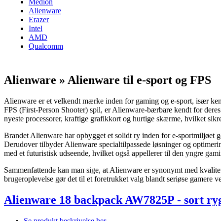
Medion
Alienware
Erazer
Intel
AMD
Qualcomm
Alienware » Alienware til e-sport og FPS
Alienware er et velkendt mærke inden for gaming og e-sport, især kend
FPS (First-Person Shooter) spil, er Alienware-bærbare kendt for deres 
nyeste processorer, kraftige grafikkort og hurtige skærme, hvilket sikr
Brandet Alienware har opbygget et solidt ry inden for e-sportmiljøet g
Derudover tilbyder Alienware specialtilpassede løsninger og optimeri
med et futuristisk udseende, hvilket også appellerer til den yngre gami
Sammenfattende kan man sige, at Alienware er synonymt med kvalitet 
brugeroplevelse gør det til et foretrukket valg blandt seriøse gamere v
Alienware 18 backpack AW7825P - sort ryg
Se produkt beskrivelse her