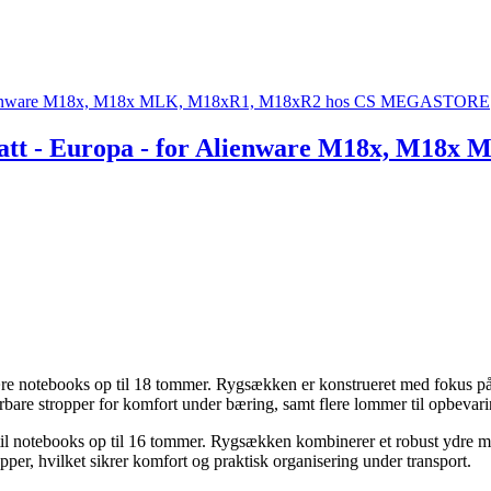
 Watt - Europa - for Alienware M18x, M18
 notebooks op til 18 tommer. Rygsækken er konstrueret med fokus på hol
rbare stropper for komfort under bæring, samt flere lommer til opbevarin
l notebooks op til 16 tommer. Rygsækken kombinerer et robust ydre me
pper, hvilket sikrer komfort og praktisk organisering under transport.