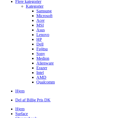
Flere kategorier
Kategorier
Samsung
Microsoft
Acer
MSI
Asus
Lenovo
HP
Dell
Fujitsu
Sony
Medion
Alienware
Erazer
Intel
AMD
Qualcomm
Hjem
Del af Billig Pris DK
Hjem
Surface