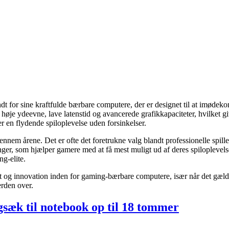
t for sine kraftfulde bærbare computere, der er designet til at imødek
høje ydeevne, lave latenstid og avancerede grafikkapaciteter, hvilket g
er en flydende spiloplevelse uden forsinkelser.
ennem årene. Det er ofte det foretrukne valg blandt professionelle spil
nger, som hjælper gamere med at få mest muligt ud af deres spiloplevel
ng-elite.
og innovation inden for gaming-bærbare computere, især når det gælde
erden over.
sæk til notebook op til 18 tommer