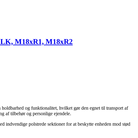
x MLK, M18xR1, M18xR2
dbarhed og funktionalitet, hvilket gør den egnet til transport af
g af tilbehør og personlige ejendele.
d indvendige polstrede sektioner for at beskytte enheden mod stød