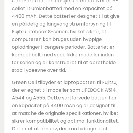
CoreParts batteri til Fujitsu Lifebook S er et 6-
cellet litiumionbatteri med en kapacitet på
4400 mAh. Dette batteri er designet til at give
en pålidelig og langvarig strømforsyning til
Fujitsu Lifebook S-serien, hvilket sikrer, at
computeren kan bruges uden hyppige
opladninger i længere perioder. Batteriet er
kompatibelt med specifikke modeller inden
for serien og er konstrueret til at opretholde
stabil ydeevne over tid.
Green Cell tilbyder et laptopbatteri til Fujitsu,
der er egnet til modeller som LIFEBOOK A514,
A544 og A555. Dette sortfarvede batteri har
en kapacitet på 4400 mAh og er designet til
at matche de originale specifikationer, hvilket
sikrer kompatibilitet og optimal funktionalitet.
Det er et alternativ, der kan bidrage til at