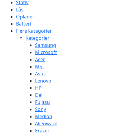
Stativ
Lås
Oplader
Batteri
Flere kategorier
Kategorier
Samsung
Microsoft
Acer
MSI
Asus
Lenovo
HP
Dell
Fujitsu
Sony
Medion
Alienware
Erazer