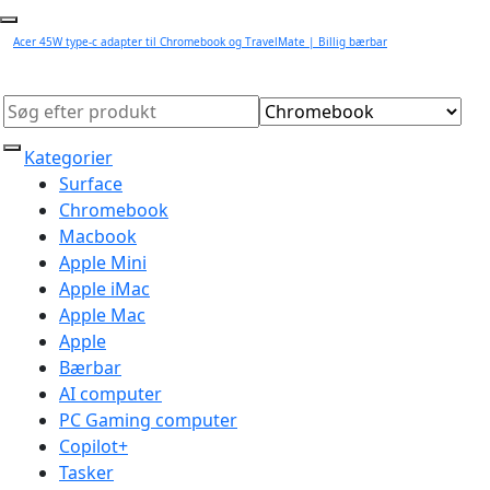
Acer 45W type-c adapter til Chromebook og TravelMate | Billig bærbar
Kategorier
Surface
Chromebook
Macbook
Apple Mini
Apple iMac
Apple Mac
Apple
Bærbar
AI computer
PC Gaming computer
Copilot+
Tasker