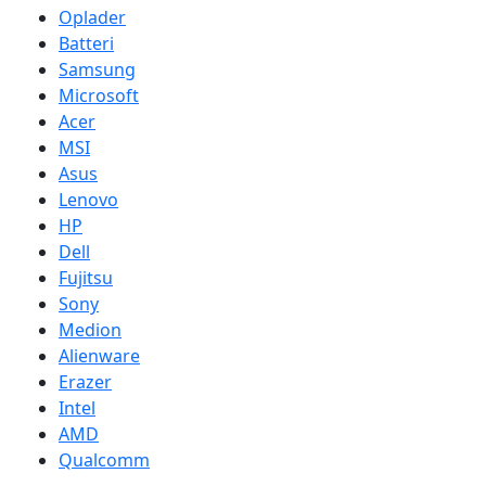
Oplader
Batteri
Samsung
Microsoft
Acer
MSI
Asus
Lenovo
HP
Dell
Fujitsu
Sony
Medion
Alienware
Erazer
Intel
AMD
Qualcomm