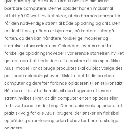
give pålidelig og effektiv strøm til næsten alle Asus-
bærbare computere. Denne oplader har en maksimal
effekt på 90 watt, hvilket sikrer, at din bærbare computer
får den nødvendige strøm til både opladning og drift. Den
er ideel til brug, når du er hjemme, på kontoret eller på
farten, da den kan håndtere forskellige modeller og
størrelser af Asus-laptops. Opladeren leveres med tre
forskellige opladningshoveder i varierende størrelser, hvilket
gør det nemt at finde den rette pasform til din specifikke
Asus-model. For at bruge produktet skal du blot vælge det
passende opladningshoved, tilslutte det til din bærbare
computer og derefter forbinde opladeren til en stikkontakt.
Når den er tilsluttet korrekt, vil den begynde at levere
strøm, hvilket sikrer, at din computer enten oplades eller
forbliver tændt under brug. Denne universale oplader er et
praktisk valg for alle Asus-brugere, der ønsker en fleksibel
og pålidelig strømløsning uden behov for flere forskellige
opladere.