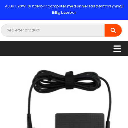
ASus U90W-01 bærbar computer med universalstrømforsyning |
Billig bærbar