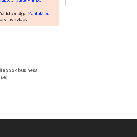
-laptop-battery-li-pol-
 ufuldstændige.
Kontakt os
dre indholdet.
 Lifebook business
]
sse