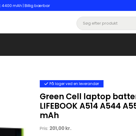
rt 4400 mAh | Billig bærbar
På lager ved en leverandør
Green Cell laptop batteri
LIFEBOOK A514 A544 A55
mAh
Pris:
201,00 kr.