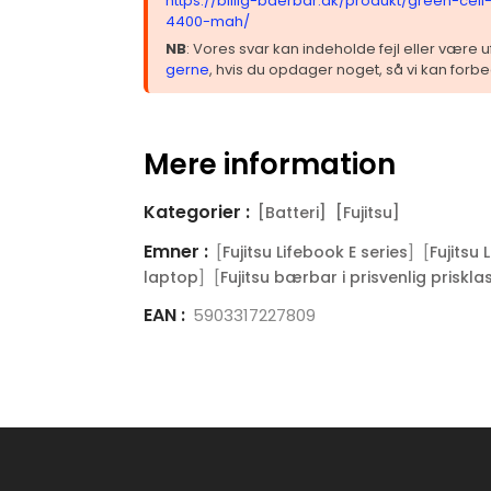
https://billig-baerbar.dk/produkt/green-cell
4400-mah/
NB
: Vores svar kan indeholde fejl eller være
gerne
, hvis du opdager noget, så vi kan forbe
Mere information
Kategorier :
[Batteri]
[Fujitsu]
Emner :
[
] [
Fujitsu Lifebook E series
Fujitsu
] [
laptop
Fujitsu bærbar i prisvenlig priskla
EAN :
5903317227809