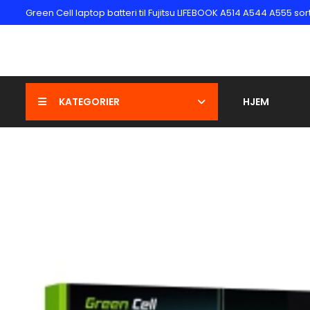
Green Cell laptop batteri til Fujitsu LIFEBOOK A514 A544 A555 so
KATEGORIER
HJEM