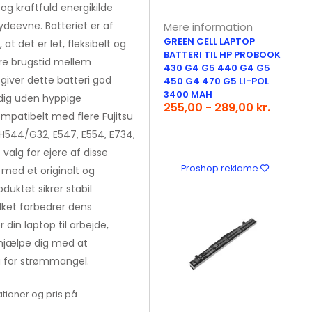
og kraftfuld energikilde
ydeevne. Batteriet er af
Mere information
GREEN CELL LAPTOP
at det er let, fleksibelt og
BATTERI TIL HP PROBOOK
ere brugstid mellem
430 G4 G5 440 G4 G5
iver dette batteri god
450 G4 470 G5 LI-POL
3400 MAH
 dig uden hyppige
255,00 - 289,00 kr.
kompatibelt med flere Fujitsu
H544/G32, E547, E554, E734,
 valg for ejere af disse
Proshop reklame
 med et originalt og
oduktet sikrer stabil
lket forbedrer dens
 din laptop til arbejde,
ri hjælpe dig med at
 for strømmangel.
tioner og pris på