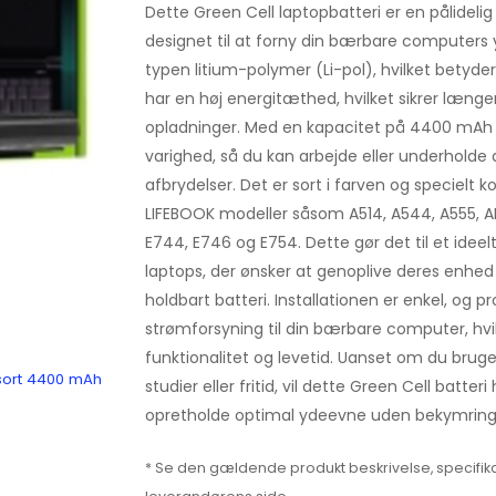
Dette Green Cell laptopbatteri er en pålidelig 
designet til at forny din bærbare computers 
typen litium-polymer (Li-pol), hvilket betyder, 
har en høj energitæthed, hvilket sikrer læng
opladninger. Med en kapacitet på 4400 mAh g
varighed, så du kan arbejde eller underholde
afbrydelser. Det er sort i farven og specielt 
LIFEBOOK modeller såsom A514, A544, A555, A
E744, E746 og E754. Dette gør det til et ideelt
laptops, der ønsker at genoplive deres enhed
holdbart batteri. Installationen er enkel, og pr
strømforsyning til din bærbare computer, hvi
funktionalitet og levetid. Uanset om du bruger
 sort 4400 mAh
studier eller fritid, vil dette Green Cell batte
opretholde optimal ydeevne uden bekymring
* Se den gældende produkt beskrivelse, specifika