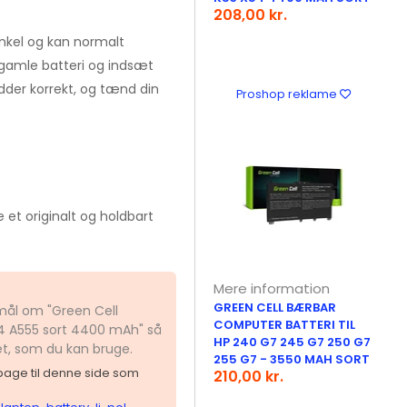
208,00 kr.
enkel og kan normalt
 gamle batteri og indsæt
idder korrekt, og tænd din
Proshop reklame
e et originalt og holdbart
Mere information
GREEN CELL BÆRBAR
smål om "Green Cell
COMPUTER BATTERI TIL
544 A555 sort 4400 mAh" så
HP 240 G7 245 G7 250 G7
et, som du kan bruge.
255 G7 - 3550 MAH SORT
ilbage til denne side som
210,00 kr.