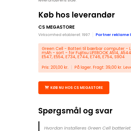
leverandørens side.
Køb hos leverandør
CS MEGASTORE
Virksomhed etableret: 1997
Partner reklame l
Green Cell - Batteri til bærbar computer -
mAh - sort - for Fujitsu LIFEBOOK A514, A54
E547, E554, E734, E744, E746, E754, S904
Pris: 201,00 kr.
På lager. Fragt: 39,00 kr. Le
KØB NU HOS CS MEGASTORE
Spørgsmål og svar
Hvordan installeres Green Cell batteriet