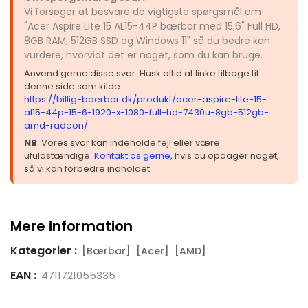
Vi forsøger at besvare de vigtigste spørgsmål om
"Acer Aspire Lite 15 AL15-44P bærbar med 15,6" Full HD,
8GB RAM, 512GB SSD og Windows 11" så du bedre kan
vurdere, hvorvidt det er noget, som du kan bruge.
Anvend gerne disse svar. Husk altid at linke tilbage til
denne side som kilde:
https://billig-baerbar.dk/produkt/acer-aspire-lite-15-
al15-44p-15-6-1920-x-1080-full-hd-7430u-8gb-512gb-
amd-radeon/
NB
: Vores svar kan indeholde fejl eller være
ufuldstændige.
Kontakt os gerne
, hvis du opdager noget,
så vi kan forbedre indholdet.
Mere information
Kategorier :
[Bærbar]
[Acer]
[AMD]
EAN :
4711721055335