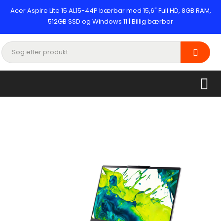
Acer Aspire Lite 15 AL15-44P bærbar med 15,6" Full HD, 8GB RAM,
512GB SSD og Windows 11 | Billig bærbar