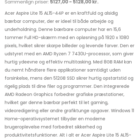
Sammenlign priser:
5127,00 - 5128,00 kr.
Acer Aspire Lite 15 AL15-44P er en kraftfuld og alsidig
bærbar computer, der er ideel til både arbejde og
underholdning. Denne bærbare computer har en 15,6
tommer Full HD-skærm med en opløsning på 1920 x 1080
pixels, hvilket sikrer skarpe billeder og levende farver. Den er
udstyret med en AMD Ryzen 7 7430U-processor, som giver
hurtig ydeevne og effektiv multitasking. Med 8GB RAM kan
du nemt håndtere flere applikationer samtidigt uden
forsinkelse, mens den 512GB SSD sikrer hurtig opstartstid og
rigelig plads til dine filer og programmer. Den integrerede
AMD Radeon Graphics forbedrer grafiske præstationer,
hvilket gør denne bærbar perfekt til let gaming,
videoredigering eller andre grafiktunge opgaver. Windows 11
Home-operativsystemet tilbyder en moderne
brugeroplevelse med forbedret sikkerhed og
produktivitetsfunktioner. Alt i alt er Acer Aspire Lite 15 AL15-