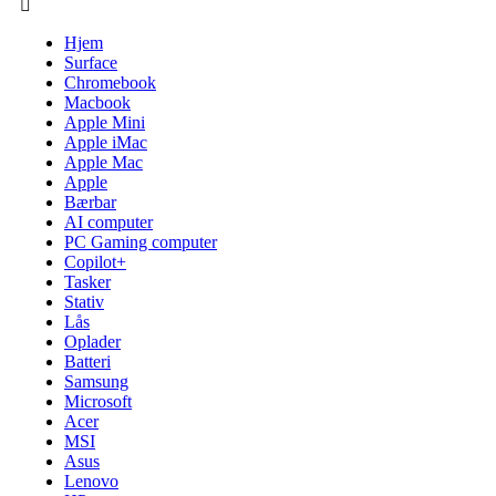
Hjem
Surface
Chromebook
Macbook
Apple Mini
Apple iMac
Apple Mac
Apple
Bærbar
AI computer
PC Gaming computer
Copilot+
Tasker
Stativ
Lås
Oplader
Batteri
Samsung
Microsoft
Acer
MSI
Asus
Lenovo