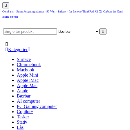
CoreParts - Strømforsyningsadapter - 90 Watt - kulsort - for Lenovo ThinkPad X1 X1 Carbon 1st Gen |
Billig bærbar
Kategorier
Surface
Chromebook
Macbook
Apple Mini
Apple iMac
Apple Mac
Apple
Bærbar
AI computer
PC Gaming computer
Copilot+
Tasker
Stativ
Lås