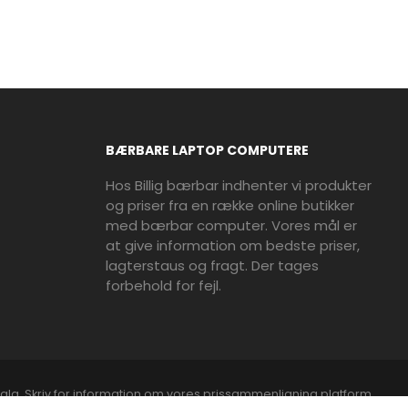
BÆRBARE LAPTOP COMPUTERE
Hos Billig bærbar indhenter vi produkter
og priser fra en række online butikker
med bærbar computer. Vores mål er
at give information om bedste priser,
lagterstaus og fragt. Der tages
forbehold for fejl.
alg. Skriv for information om vores prissammenligning platform.