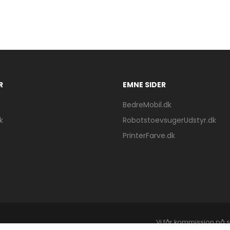
R
EMNE SIDER
BedreMobil.dk
k
RobotstoevsugerUdstyr.dk
PrinterFarve.dk
Vi får kommission på s