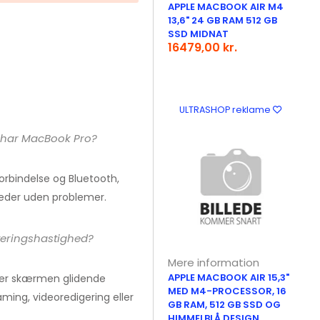
APPLE MACBOOK AIR M4
13,6" 24 GB RAM 512 GB
SSD MIDNAT
16479,00 kr.
ULTRASHOP reklame
r har MacBook Pro?
forbindelse og Bluetooth,
nheder uden problemer.
eringshastighed?
Mere information
APPLE MACBOOK AIR 15,3"
rer skærmen glidende
MED M4-PROCESSOR, 16
aming, videoredigering eller
GB RAM, 512 GB SSD OG
HIMMELBLÅ DESIGN