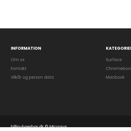
INFORMATION
KATEGORIE
Om os
Surface
Kontakt
Chromeboo
Vilkår og person data
Macbook
billig-baerbar.dk © Microsys