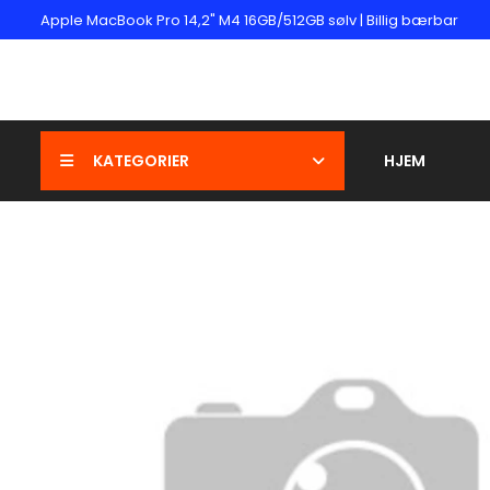
Apple MacBook Pro 14,2" M4 16GB/512GB sølv | Billig bærbar
KATEGORIER
HJEM