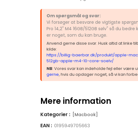
Om spørgsmål og svar:
Vi forsøger at besvare de vigtigste spør
Pro 14,2" M4 16GB/512GB sølv" så du bedre 
er noget, som du kan bruge.
Anvend gerne disse svar. Husk altid at linke t
kilde:
https://billig-baerbar.dk/produkt/apple-m
512gb-apple-m4-10-core-soelv/
NB
: Vores svar kan indeholde fejl eller være
gerne
, hvis du opdager noget, så vi kan forbe
Mere information
Kategorier :
[Macbook]
EAN :
0195949705663