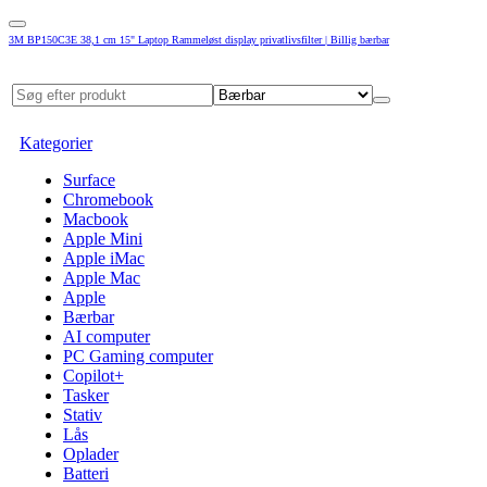
3M BP150C3E 38,1 cm 15" Laptop Rammeløst display privatlivsfilter | Billig bærbar
Kategorier
Surface
Chromebook
Macbook
Apple Mini
Apple iMac
Apple Mac
Apple
Bærbar
AI computer
PC Gaming computer
Copilot+
Tasker
Stativ
Lås
Oplader
Batteri