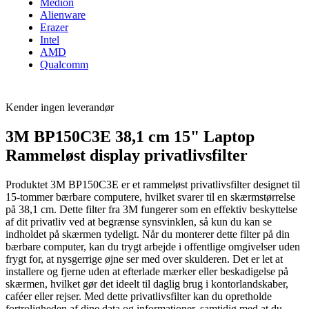
Medion
Alienware
Erazer
Intel
AMD
Qualcomm
Kender ingen leverandør
3M BP150C3E 38,1 cm 15" Laptop
Rammeløst display privatlivsfilter
Produktet 3M BP150C3E er et rammeløst privatlivsfilter designet til
15-tommer bærbare computere, hvilket svarer til en skærmstørrelse
på 38,1 cm. Dette filter fra 3M fungerer som en effektiv beskyttelse
af dit privatliv ved at begrænse synsvinklen, så kun du kan se
indholdet på skærmen tydeligt. Når du monterer dette filter på din
bærbare computer, kan du trygt arbejde i offentlige omgivelser uden
frygt for, at nysgerrige øjne ser med over skulderen. Det er let at
installere og fjerne uden at efterlade mærker eller beskadigelse på
skærmen, hvilket gør det ideelt til daglig brug i kontorlandskaber,
caféer eller rejser. Med dette privatlivsfilter kan du opretholde
fortroligheden af dine data og informationer, samtidig med at du