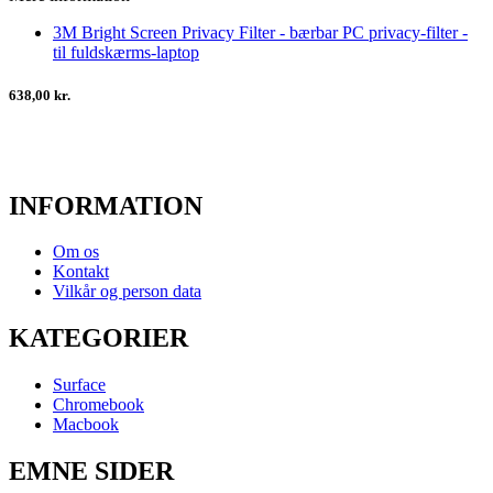
3M Bright Screen Privacy Filter - bærbar PC privacy-filter -
til fuldskærms-laptop
638,00 kr.
INFORMATION
Om os
Kontakt
Vilkår og person data
KATEGORIER
Surface
Chromebook
Macbook
EMNE SIDER