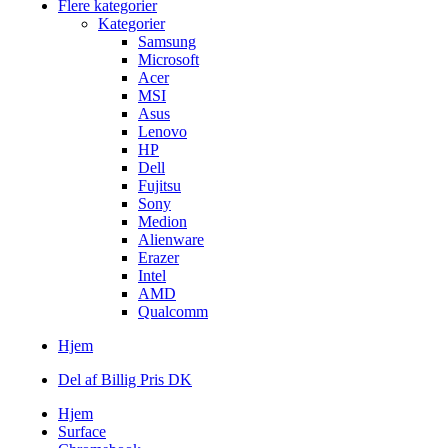
Flere kategorier
Kategorier
Samsung
Microsoft
Acer
MSI
Asus
Lenovo
HP
Dell
Fujitsu
Sony
Medion
Alienware
Erazer
Intel
AMD
Qualcomm
Hjem
Del af Billig Pris DK
Hjem
Surface