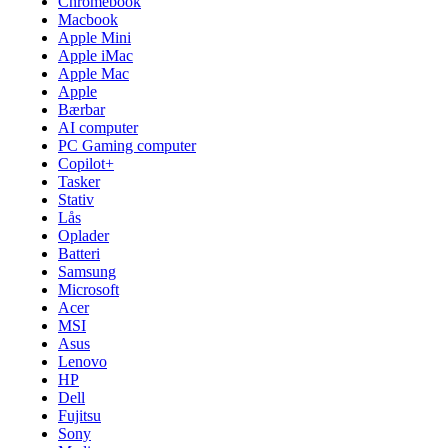
Chromebook
Macbook
Apple Mini
Apple iMac
Apple Mac
Apple
Bærbar
AI computer
PC Gaming computer
Copilot+
Tasker
Stativ
Lås
Oplader
Batteri
Samsung
Microsoft
Acer
MSI
Asus
Lenovo
HP
Dell
Fujitsu
Sony