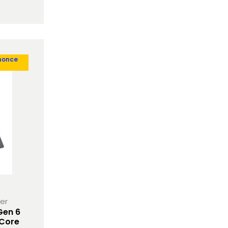
nonce
her
Gen 6
 Core