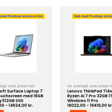
 med Proshop annonce link
Køb med Proshop annon
sigt over priser her
Se oversigt over priser 
oft Surface Laptop 7
Lenovo ThinkPad T14s
touchscreen med 16GB
Ryzen AI 7 Pro 32GB 1
g 512GB SSD
Windows 11 Pro
00 - 14634,00 kr.
16022,00 - 19419,00 kr