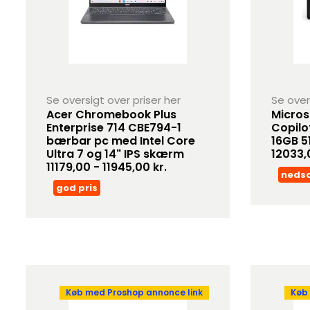
Se oversigt over priser her
Se over
Acer Chromebook Plus
Micros
Enterprise 714 CBE794-1
Copilo
bærbar pc med Intel Core
16GB 5
Ultra 7 og 14" IPS skærm
12033,0
11179,00 - 11945,00 kr.
neds
god pris
Køb med Proshop annonce link
Køb