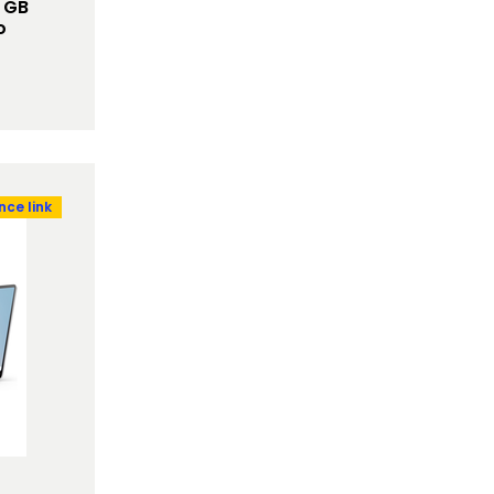
2 GB
o
ce link