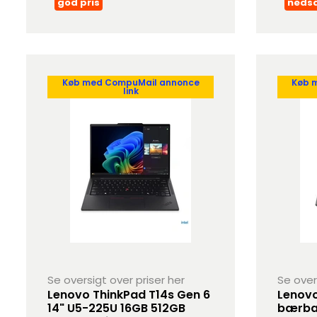
god pris
neds
Køb med CompuMail annonce
Køb 
link
Se oversigt over priser her
Se over
Lenovo ThinkPad T14s Gen 6
Lenovo
14" U5-225U 16GB 512GB
bærba