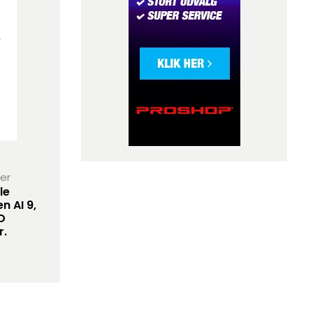
her
le
n AI 9,
D
r.