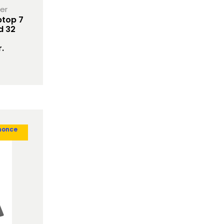
her
ptop 7
d 32
.
nonce