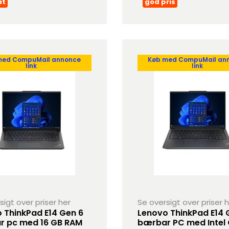
at
god pris
med CompuMail annonce
Køb med CompuMail an
link
link
sigt over priser her
Se oversigt over priser 
 ThinkPad E14 Gen 6
Lenovo ThinkPad E14 
r pc med 16 GB RAM
bærbar PC med Intel