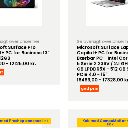
sigt over priser her
Se oversigt over priser 
oft Surface Pro
Microsoft Surface La
t+ PC for Business 13"
Copilot+ PC for Busin
12GB
Bærbar PC - Intel Cor
0 - 12125,00 kr.
5 Serie 2 236V / 2.1 GH
GB LPDDR5X - 512 GB
at
PCIe 4.0 - 15"
16489,00 - 17328,00 kr
god pris
 med Proshop annonce link
Køb med CompuMail an
link