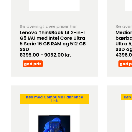
Se oversigt over priser her
Se over
Lenovo ThinkBook 14 2-in-1
Medion
G5 IAU med Intel Core Ultra
bærbar
5 Serie 16 GB RAM og 512 GB
Ultra 5
SSD
SSD og
8395,00 - 9052,00 kr.
4396,0
god pris
god p
Køb med CompuMail annonce
Køb
link