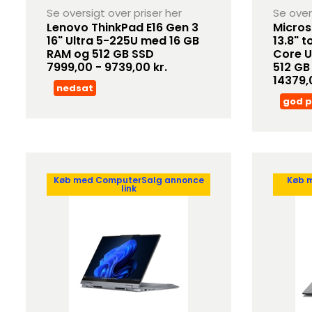
Se oversigt over priser her
Se over
Lenovo ThinkPad E16 Gen 3
Micros
16" Ultra 5-225U med 16 GB
13.8" 
RAM og 512 GB SSD
Core U
7999,00 - 9739,00 kr.
512 GB
14379,
nedsat
god p
Køb med ComputerSalg annonce
Køb 
link