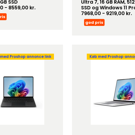
 GB SSD
Ultra 7, 16 GB RAM, 51
0 - 8559,00 kr.
SSD og Windows 11 Pr
7968,00 - 9219,00 kr.
ris
god pris
 med Proshop annonce link
Køb med Proshop annon