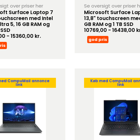
sigt over priser her
Se oversigt over priser 
oft Surface Laptop 7
Microsoft Surface La
touchscreen med Intel
13,8" touchscreen me
ltra 5, 16 GB RAM og
GB RAM og 1 TB SSD
 SSD
10769,00 - 16438,00 kr
00 - 15360,00 kr.
god pris
ris
med CompuMail annonce
Køb med CompuMail an
link
link