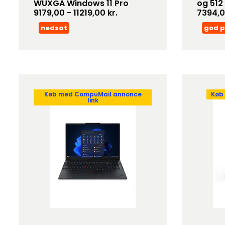
WUXGA Windows 11 Pro
og 512
9179,00 - 11219,00 kr.
7394,0
nedsat
god p
Køb med CompuMail annonce
Køb
link