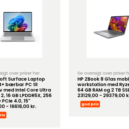
sigt over priser her
Se oversigt over priser 
oft Surface Laptop
HP ZBook 8 G1as mobi
t+ bærbar PC til
workstation med Ryze
v med Intel Core Ultra
64 GB RAM og 2 TB SS
e 2, 16 GB LPDDR5X, 256
23129,00 - 29379,00 k
 PCIe 4.0, 15"
god pris
0 - 16618,00 kr.
ris