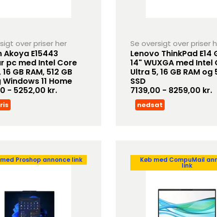
sigt over priser her
Se oversigt over priser 
 Akoya E15443
Lenovo ThinkPad E14 
 pc med Intel Core
14" WUXGA med Intel
, 16 GB RAM, 512 GB
Ultra 5, 16 GB RAM og 
 Windows 11 Home
SSD
0 - 5252,00 kr.
7139,00 - 8259,00 kr.
ris
nedsat
 med Proshop annonce link
Køb med CompuMail an
link