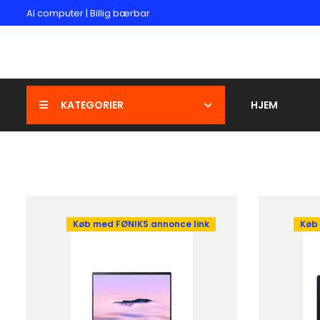
AI computer | Billig bærbar
KATEGORIER
HJEM
Køb med FØNIKS annonce link
Køb