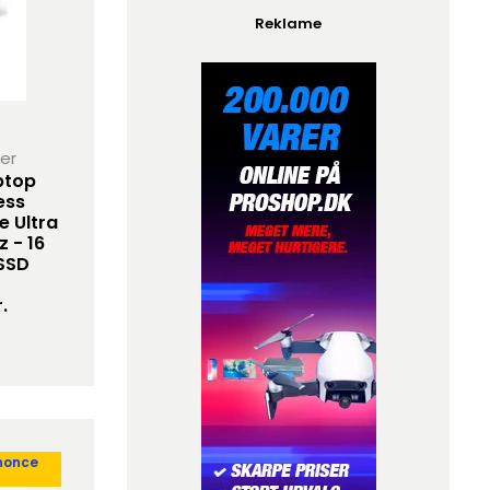
Reklame
her
ptop
ess
e Ultra
z - 16
 SSD
.
nonce