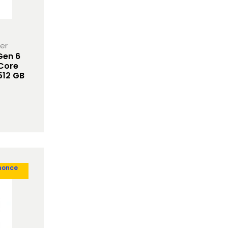
her
Gen 6
 Core
512 GB
nonce