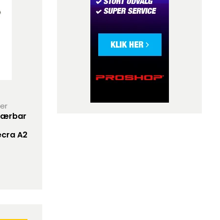
her
 bærbar
ecra A2