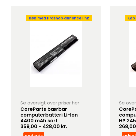
Køb med Proshop annonce link
Køb
Se oversigt over priser her
Se over
CoreParts bærbar
CorePa
computerbatteri Li-Ion
comput
4400 mAh sort
HP 245
359,00 - 428,00 kr.
268,00 
god pris
udval