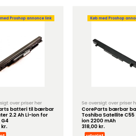
 med Proshop annonce link
Køb med Proshop annon
sigt over priser her
Se oversigt over priser 
rts batteri til bærbar
CoreParts bærbar batt
er 2.2 Ah Li-Ion for
Toshiba Satellite C55 
 G4
ion 2200 mAh
kr.
318,00 kr.
gt
udvalgt