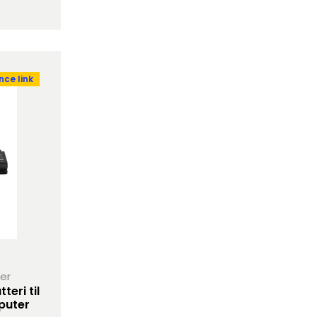
ce link
her
eri til
puter