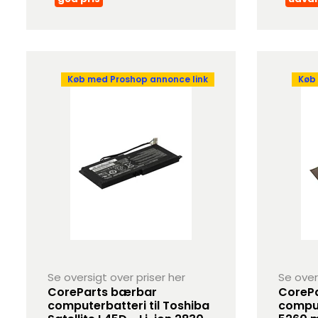
Køb med Proshop annonce link
Køb
Se oversigt over priser her
Se over
CoreParts bærbar
CorePa
computerbatteri til Toshiba
comput