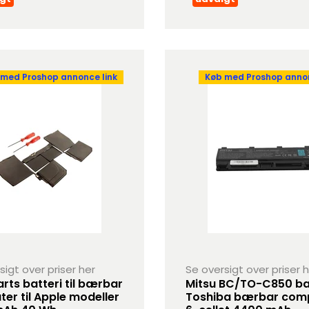
 med Proshop annonce link
Køb med Proshop annon
sigt over priser her
Se oversigt over priser 
rts batteri til bærbar
Mitsu BC/TO-C850 batt
er til Apple modeller
Toshiba bærbar com