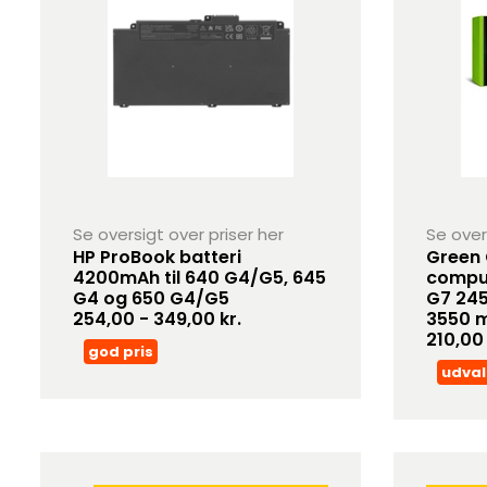
Se oversigt over priser her
Se over
HP ProBook batteri
Green 
4200mAh til 640 G4/G5, 645
comput
G4 og 650 G4/G5
G7 245
254,00 - 349,00 kr.
3550 m
210,00 
god pris
udval