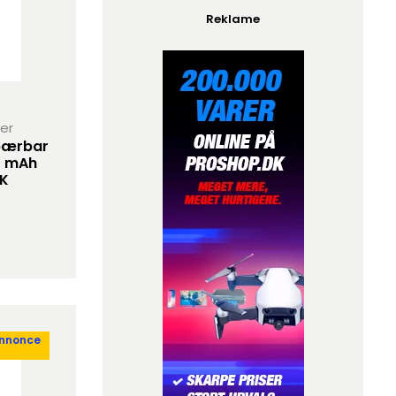
Reklame
her
 bærbar
0 mAh
OK
annonce