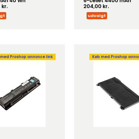
mAh 40 Wh
6-cellet 4400 mAh
 kr.
204,00 kr.
gt
udvalgt
 med Proshop annonce link
Køb med Proshop annon