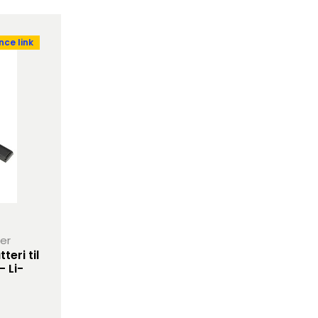
ce link
her
eri til
- Li-