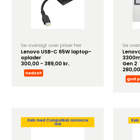
Se oversigt over priser her
Se over
Lenovo USB-C 65W laptop-
Lenovo
oplader
3300mA
300,00 - 389,00 kr.
Gen 2
280,00
nedsat
god p
Køb med CompuMail annonce
Køb
link