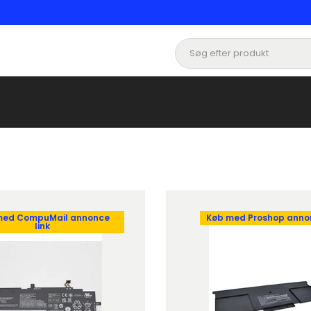
med CompuMail annonce
Køb med Proshop annon
link