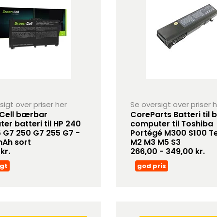
sigt over priser her
Se oversigt over priser 
Cell bærbar
CoreParts Batteri til
er batteri til HP 240
computer til Toshiba
 G7 250 G7 255 G7 -
Portégé M300 S100 T
Ah sort
M2 M3 M5 S3
kr.
266,00 - 349,00 kr.
gt
god pris