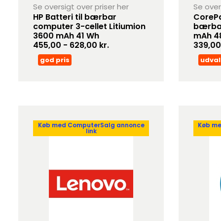
Se oversigt over priser her
Se over
HP Batteri til bærbar
CorePa
computer 3-cellet Litiumion
bærba
3600 mAh 41 Wh
mAh 4
455,00 - 628,00 kr.
339,00 
god pris
udval
Køb med ComputerSalg annonce
Køb me
link