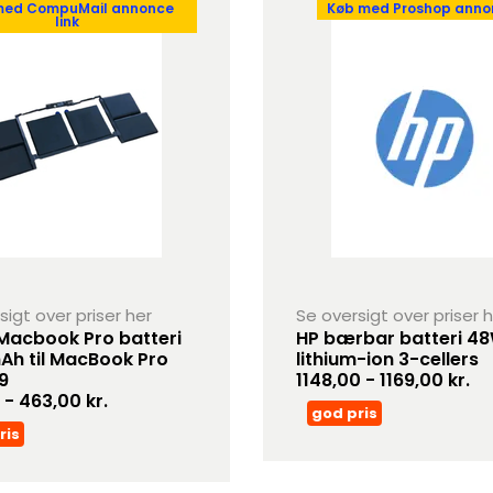
med CompuMail annonce
Køb med Proshop annon
link
sigt over priser her
Se oversigt over priser 
Macbook Pro batteri
HP bærbar batteri 4
h til MacBook Pro
lithium-ion 3-cellers
9
1148,00 - 1169,00 kr.
 - 463,00 kr.
god pris
ris