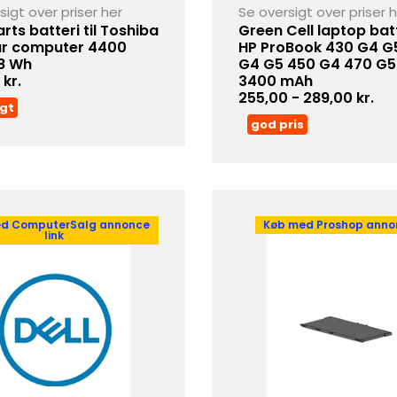
sigt over priser her
Se oversigt over priser 
rts batteri til Toshiba
Green Cell laptop batte
r computer 4400
HP ProBook 430 G4 G
8 Wh
G4 G5 450 G4 470 G5 
kr.
3400 mAh
255,00 - 289,00 kr.
gt
god pris
d ComputerSalg annonce
Køb med Proshop annon
link