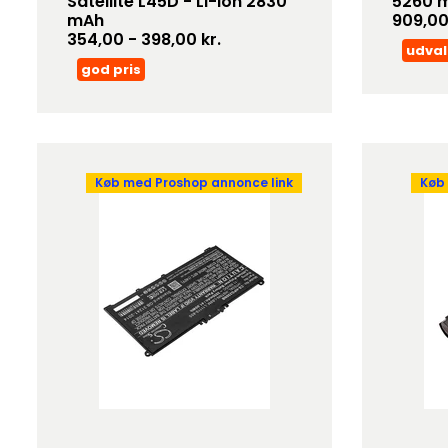
Satellite L45D - Li-ion 2830
5260 
mAh
909,00
354,00 - 398,00 kr.
udval
god pris
Køb med Proshop annonce link
Køb