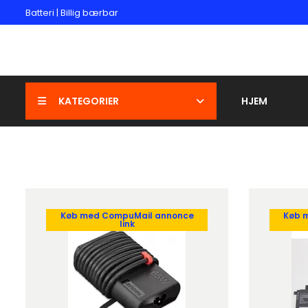
Batteri | Billig bærbar
KATEGORIER
HJEM
Køb med CompuMail annonce
Køb 
link