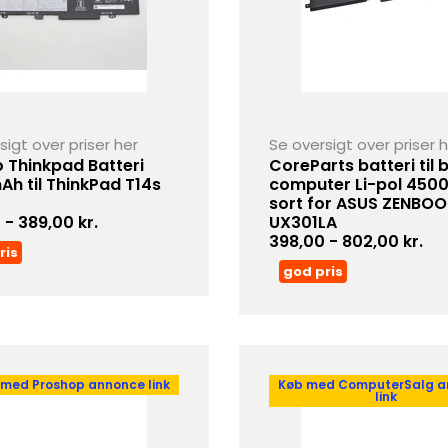
sigt over priser her
Se oversigt over priser 
 Thinkpad Batteri
CoreParts batteri til
h til ThinkPad T14s
computer Li-pol 450
sort for ASUS ZENBO
 - 389,00 kr.
UX301LA
398,00 - 802,00 kr.
ris
god pris
 med Proshop annonce link
Køb med ComputerSalg 
link