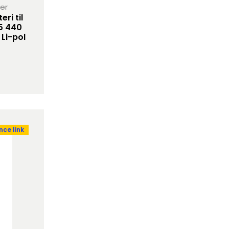
her
ri til
5 440
Li-pol
ce link