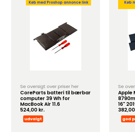
Køb med Proshop annonce link
Køb 
Se oversigt over priser her
Se over
CoreParts batteri til bærbar
Apple 
computer 39 Wh for
8790mA
MacBook Air 11.6
16" 201
524,00 kr.
382,00
udvalgt
god p