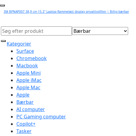
3M BPNAP007 38,9 cm 15.3" Laptop Rammeløst display privatlivsfilter | Billig bærbar
Kategorier
Surface
Chromebook
Macbook
Apple Mini
Apple iMac
Apple Mac
Apple
Bærbar
AI computer
PC Gaming computer
Copilot+
Tasker