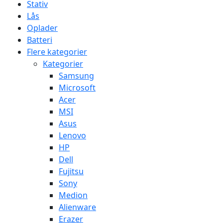
Stativ
Lås
Oplader
Batteri
Flere kategorier
Kategorier
Samsung
Microsoft
Acer
MSI
Asus
Lenovo
HP
Dell
Fujitsu
Sony
Medion
Alienware
Erazer