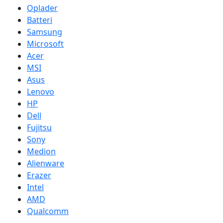
Oplader
Batteri
Samsung
Microsoft
Acer
MSI
Asus
Lenovo
HP
Dell
Fujitsu
Sony
Medion
Alienware
Erazer
Intel
AMD
Qualcomm