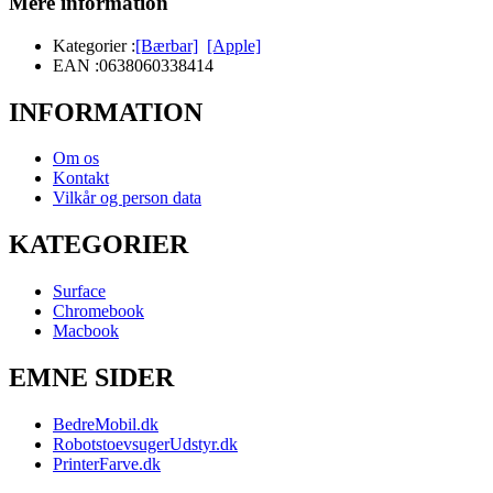
Mere information
Kategorier :
[Bærbar]
[Apple]
EAN :
0638060338414
INFORMATION
Om os
Kontakt
Vilkår og person data
KATEGORIER
Surface
Chromebook
Macbook
EMNE SIDER
BedreMobil.dk
RobotstoevsugerUdstyr.dk
PrinterFarve.dk