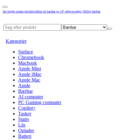
3m bright screen privatlivsfilter til bærbar pc 14" edge-to-edge | Billig bærbar
Kategorier
Surface
Chromebook
Macbook
Apple Mini
Apple iMac
Apple Mac
Apple
Bærbar
AI computer
PC Gaming computer
Copilot+
Tasker
Stativ
Lås
Oplader
Batteri