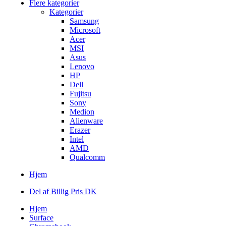
Flere kategorier
Kategorier
Samsung
Microsoft
Acer
MSI
Asus
Lenovo
HP
Dell
Fujitsu
Sony
Medion
Alienware
Erazer
Intel
AMD
Qualcomm
Hjem
Del af Billig Pris DK
Hjem
Surface