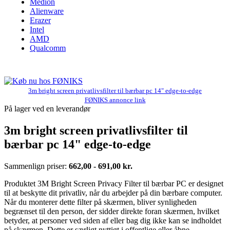
Medion
Alienware
Erazer
Intel
AMD
Qualcomm
3m bright screen privatlivsfilter til bærbar pc 14" edge-to-edge
FØNIKS annonce link
På lager ved en leverandør
3m bright screen privatlivsfilter til
bærbar pc 14" edge-to-edge
Sammenlign priser:
662,00 - 691,00 kr.
Produktet 3M Bright Screen Privacy Filter til bærbar PC er designet
til at beskytte dit privatliv, når du arbejder på din bærbare computer.
Når du monterer dette filter på skærmen, bliver synligheden
begrænset til den person, der sidder direkte foran skærmen, hvilket
betyder, at personer ved siden af eller bag dig ikke kan se indholdet
på skærmen. Dette er særligt nyttigt i offentlige eller åbne