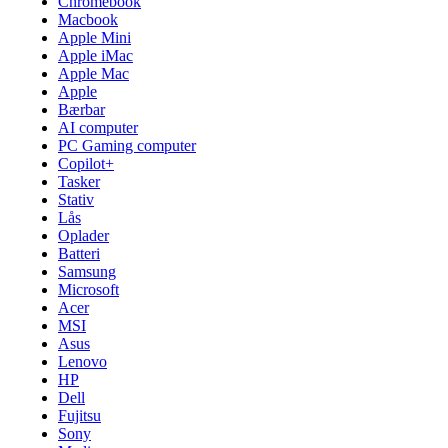
Chromebook
Macbook
Apple Mini
Apple iMac
Apple Mac
Apple
Bærbar
AI computer
PC Gaming computer
Copilot+
Tasker
Stativ
Lås
Oplader
Batteri
Samsung
Microsoft
Acer
MSI
Asus
Lenovo
HP
Dell
Fujitsu
Sony