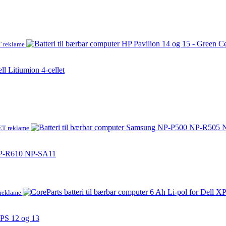
 reklame
ll Litiumion 4-cellet
T reklame
 NP-R610 NP-SA11
 reklame
 XPS 12 og 13