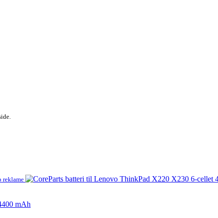
side.
p reklame
t 4400 mAh