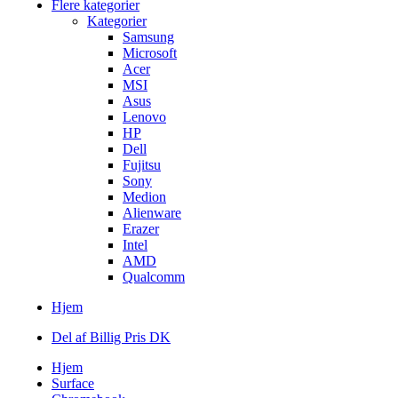
Flere kategorier
Kategorier
Samsung
Microsoft
Acer
MSI
Asus
Lenovo
HP
Dell
Fujitsu
Sony
Medion
Alienware
Erazer
Intel
AMD
Qualcomm
Hjem
Del af Billig Pris DK
Hjem
Surface