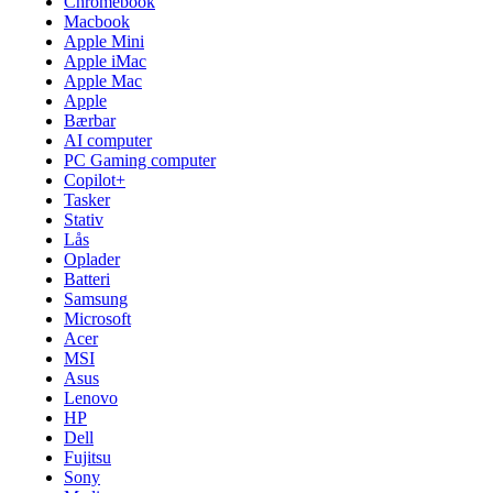
Chromebook
Macbook
Apple Mini
Apple iMac
Apple Mac
Apple
Bærbar
AI computer
PC Gaming computer
Copilot+
Tasker
Stativ
Lås
Oplader
Batteri
Samsung
Microsoft
Acer
MSI
Asus
Lenovo
HP
Dell
Fujitsu
Sony