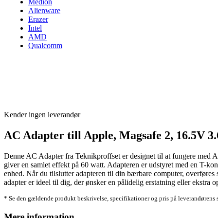
Medion
Alienware
Erazer
Intel
AMD
Qualcomm
Kender ingen leverandør
AC Adapter till Apple, Magsafe 2, 16.5V 
Denne AC Adapter fra Teknikproffset er designet til at fungere med A
giver en samlet effekt på 60 watt. Adapteren er udstyret med en T-ko
enhed. Når du tilslutter adapteren til din bærbare computer, overføre
adapter er ideel til dig, der ønsker en pålidelig erstatning eller ekst
* Se den gældende produkt beskrivelse, specifikationer og pris på leverandørens 
Mere information