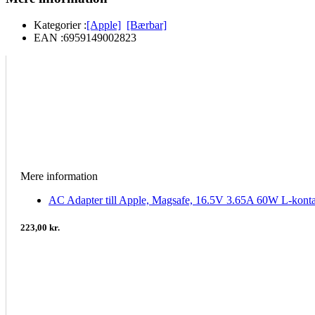
Kategorier :
[Apple]
[Bærbar]
EAN :
6959149002823
Mere information
AC Adapter till Apple, Magsafe, 16.5V 3.65A 60W L-kont
223,00 kr.