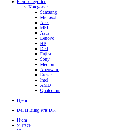
Flere kategorier
Kategorier
Samsung
Microsoft
Acer
MSI
Asus
Lenovo
HP
Dell
Fujitsu
Sony
Medion
Alienware
Erazer
Intel
AMD
Qualcomm
Hjem
Del af Billig Pris DK
Hjem
Surface