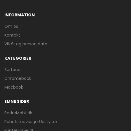
INFORMATION
Om os
Kontakt
Vilkår og person data
KATEGORIER
Surface
Chromebook
Macbook
EMNE SIDER
BedreMobil.dk
RobotstoevsugerUdstyr.dk
PrinterFarve.dk