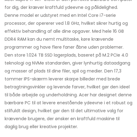
for dig, der kræver kraftfuld ydeevne og pålidelighed.
Denne model er udstyret med en Intel Core i7-serie
processor, der opererer ved 1.8 GHz, hvilket sikrer hurtig og
effektiv behandling af alle dine opgaver. Med hele 16 GB
DDR4 RAM kan du nemt multitaske, køre krævende
programmer og have flere faner åbne uden problemer.
Den store 1.024 TB SSD lagerplads, baseret på M.2 PCIe 4.0
teknologi og NVMe standarden, giver lynhurtig dataadgang
og masser af plads til dine filer, spil og medier. Den 17,3
tommer IPS-skærm leverer skarpe billeder med brede
betragtningsvinkler og levende farver, hvilket gør den ideel
til både arbejde og underholdning. Acer har designet denne
bærbare PC til at levere enestående ydeevne i et robust og
stilfuldt design, hvilket gør den til det ultimative valg for
krævende brugere, der ønsker en kraftfuld maskine til
daglig brug eller kreative projekter.