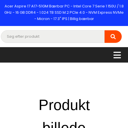
Acer Aspire 17 A17-51GM Bærbar PC - Intel Core 7 Serie 1 150U / 1.8
GHz - 16 GB DDR4 - 1.024 TB SSD M.2 PCIe 4.0 - NVM Express NVMe
- Micron - 17.3" IPS | Billig bærbar