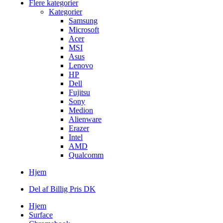
Flere kategorier
Kategorier
Samsung
Microsoft
Acer
MSI
Asus
Lenovo
HP
Dell
Fujitsu
Sony
Medion
Alienware
Erazer
Intel
AMD
Qualcomm
Hjem
Del af Billig Pris DK
Hjem
Surface