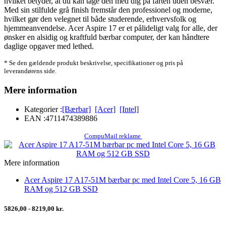
hvilket betyder, at du kan tage den med dig på farten uden besvær.
Med sin stilfulde grå finish fremstår den professionel og moderne,
hvilket gør den velegnet til både studerende, erhvervsfolk og
hjemmeanvendelse. Acer Aspire 17 er et pålideligt valg for alle, der
ønsker en alsidig og kraftfuld bærbar computer, der kan håndtere
daglige opgaver med lethed.
* Se den gældende produkt beskrivelse, specifikationer og pris på
leverandørens side.
Mere information
Kategorier :
[Bærbar]
[Acer]
[Intel]
EAN :
4711474389886
CompuMail reklame
Mere information
Acer Aspire 17 A17-51M bærbar pc med Intel Core 5, 16 GB
RAM og 512 GB SSD
5826,00 - 8219,00 kr.