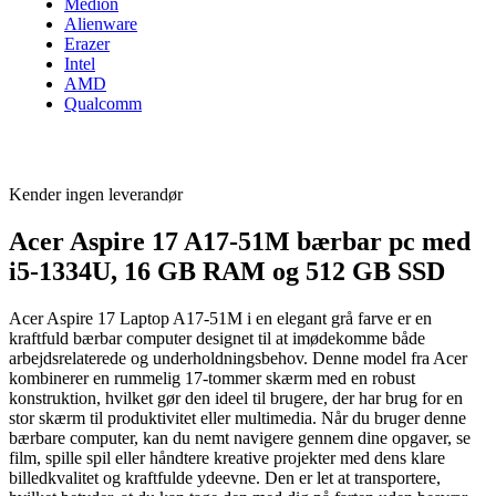
Medion
Alienware
Erazer
Intel
AMD
Qualcomm
Kender ingen leverandør
Acer Aspire 17 A17-51M bærbar pc med
i5-1334U, 16 GB RAM og 512 GB SSD
Acer Aspire 17 Laptop A17-51M i en elegant grå farve er en
kraftfuld bærbar computer designet til at imødekomme både
arbejdsrelaterede og underholdningsbehov. Denne model fra Acer
kombinerer en rummelig 17-tommer skærm med en robust
konstruktion, hvilket gør den ideel til brugere, der har brug for en
stor skærm til produktivitet eller multimedia. Når du bruger denne
bærbare computer, kan du nemt navigere gennem dine opgaver, se
film, spille spil eller håndtere kreative projekter med dens klare
billedkvalitet og kraftfulde ydeevne. Den er let at transportere,