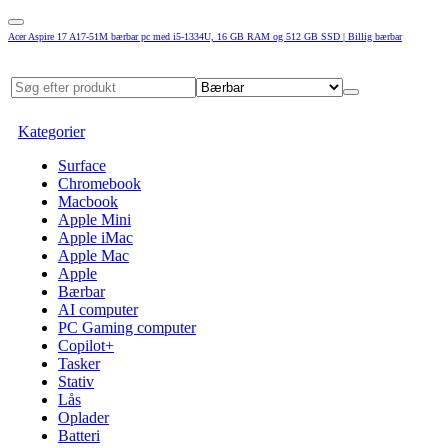
Acer Aspire 17 A17-51M bærbar pc med i5-1334U, 16 GB RAM og 512 GB SSD | Billig bærbar
Kategorier
Surface
Chromebook
Macbook
Apple Mini
Apple iMac
Apple Mac
Apple
Bærbar
AI computer
PC Gaming computer
Copilot+
Tasker
Stativ
Lås
Oplader
Batteri