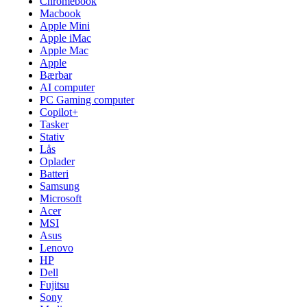
Chromebook
Macbook
Apple Mini
Apple iMac
Apple Mac
Apple
Bærbar
AI computer
PC Gaming computer
Copilot+
Tasker
Stativ
Lås
Oplader
Batteri
Samsung
Microsoft
Acer
MSI
Asus
Lenovo
HP
Dell
Fujitsu
Sony