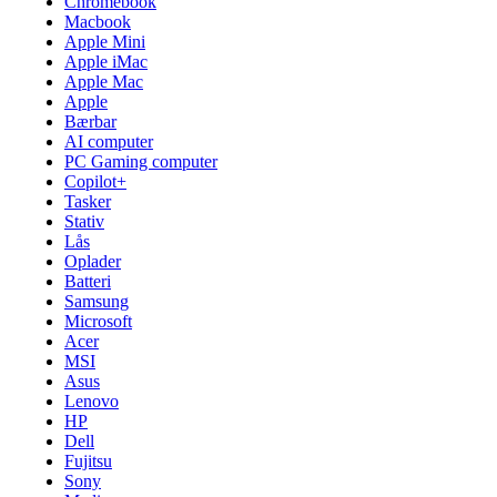
Chromebook
Macbook
Apple Mini
Apple iMac
Apple Mac
Apple
Bærbar
AI computer
PC Gaming computer
Copilot+
Tasker
Stativ
Lås
Oplader
Batteri
Samsung
Microsoft
Acer
MSI
Asus
Lenovo
HP
Dell
Fujitsu
Sony