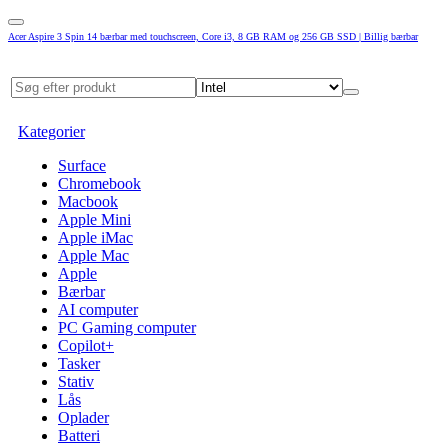
Acer Aspire 3 Spin 14 bærbar med touchscreen, Core i3, 8 GB RAM og 256 GB SSD | Billig bærbar
Kategorier
Surface
Chromebook
Macbook
Apple Mini
Apple iMac
Apple Mac
Apple
Bærbar
AI computer
PC Gaming computer
Copilot+
Tasker
Stativ
Lås
Oplader
Batteri