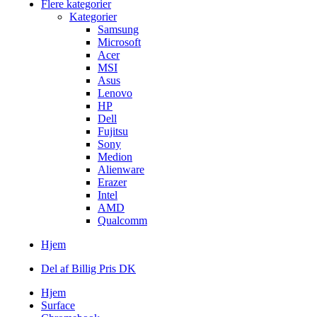
Flere kategorier
Kategorier
Samsung
Microsoft
Acer
MSI
Asus
Lenovo
HP
Dell
Fujitsu
Sony
Medion
Alienware
Erazer
Intel
AMD
Qualcomm
Hjem
Del af Billig Pris DK
Hjem
Surface