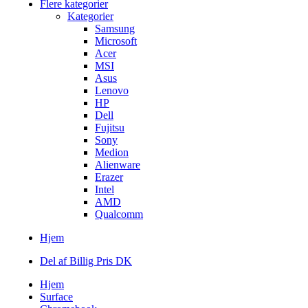
Flere kategorier
Kategorier
Samsung
Microsoft
Acer
MSI
Asus
Lenovo
HP
Dell
Fujitsu
Sony
Medion
Alienware
Erazer
Intel
AMD
Qualcomm
Hjem
Del af Billig Pris DK
Hjem
Surface