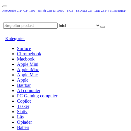
Acer Aspire C 24 C24-1800 - alt-i-én Core i3 1305U - 8 GB - SSD 512 GB - LED 23.8" | Billig bærbar
Kategorier
Surface
Chromebook
Macbook
Apple Mini
Apple iMac
Apple Mac
Apple
Bærbar
AI computer
PC Gaming computer
Copilot+
Tasker
Stativ
Lås
Oplader
Batteri