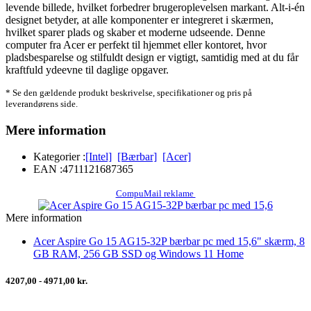
levende billede, hvilket forbedrer brugeroplevelsen markant. Alt-i-én
designet betyder, at alle komponenter er integreret i skærmen,
hvilket sparer plads og skaber et moderne udseende. Denne
computer fra Acer er perfekt til hjemmet eller kontoret, hvor
pladsbesparelse og stilfuldt design er vigtigt, samtidig med at du får
kraftfuld ydeevne til daglige opgaver.
* Se den gældende produkt beskrivelse, specifikationer og pris på
leverandørens side.
Mere information
Kategorier :
[Intel]
[Bærbar]
[Acer]
EAN :
4711121687365
CompuMail reklame
Mere information
Acer Aspire Go 15 AG15-32P bærbar pc med 15,6" skærm, 8
GB RAM, 256 GB SSD og Windows 11 Home
4207,00 - 4971,00 kr.