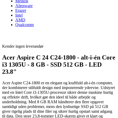
Medion
Alienware
Erazer
Intel
AMD
Qualcomm
Kender ingen leverandør
Acer Aspire C 24 C24-1800 - alt-i-én Core
i3 1305U - 8 GB - SSD 512 GB - LED
23.8"
Acer Aspire C24-1800 er en elegant og kraftfuld alt-i-én computer,
der kombinerer stilfuldt design med imponerende ydeevne. Udstyret
med en Intel Core i3-1305U-processor sikrer denne maskine hurtig
og effektiv drift, hvilket gør den ideel til både arbejde og
underholdning. Med 8 GB RAM håndterer den flere opgaver
samtidigt uden problemer, mens den lynhurtige SSD på 512 GB
giver rigelig plads til dine filer og sikrer hurtig opstart samt adgang
til data. Den store 23,8-tommer LED-skærm giver et klart og