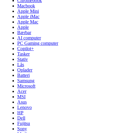
Chromebook
Macbook
Apple Mini
Apple iMac
Apple Mac
Apple
Bærbar
AI computer
PC Gaming computer
Copilot+
Tasker
Stativ
Lås
Oplader
Batteri
Samsung
Microsoft
Acer
MSI
Asus
Lenovo
HP
Dell
Fujitsu
Sony