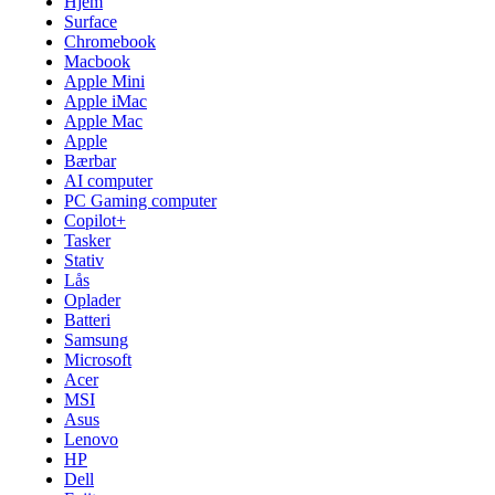
Hjem
Surface
Chromebook
Macbook
Apple Mini
Apple iMac
Apple Mac
Apple
Bærbar
AI computer
PC Gaming computer
Copilot+
Tasker
Stativ
Lås
Oplader
Batteri
Samsung
Microsoft
Acer
MSI
Asus
Lenovo
HP
Dell