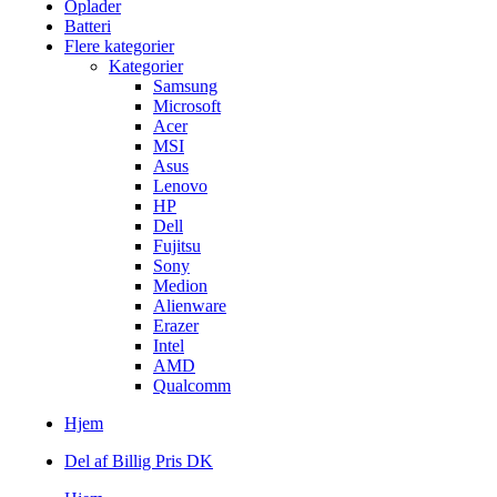
Oplader
Batteri
Flere kategorier
Kategorier
Samsung
Microsoft
Acer
MSI
Asus
Lenovo
HP
Dell
Fujitsu
Sony
Medion
Alienware
Erazer
Intel
AMD
Qualcomm
Hjem
Del af Billig Pris DK