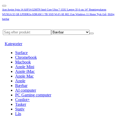
Acer Aspire Spin 14 ASP14-52MTN Intel Core Ultra 7 155U Laptop 35,6 cm 14" Berøringsskærm
WUXGA 32 GB LPDDR5x-SDRAM 1 TB SSD Wi-Fi 6E 802.11ax Windows 11 Home Tysk Grå | Billig
bærbar
Kategorier
Surface
Chromebook
Macbook
Apple Mini
Apple iMac
Apple Mac
Apple
Bærbar
AI computer
PC Gaming computer
Copilot+
Tasker
Stativ
Lås