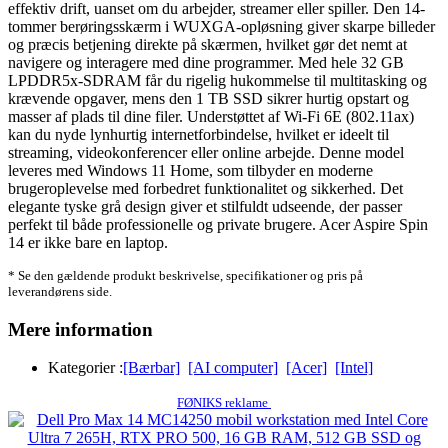
effektiv drift, uanset om du arbejder, streamer eller spiller. Den 14-
tommer berøringsskærm i WUXGA-opløsning giver skarpe billeder
og præcis betjening direkte på skærmen, hvilket gør det nemt at
navigere og interagere med dine programmer. Med hele 32 GB
LPDDR5x-SDRAM får du rigelig hukommelse til multitasking og
krævende opgaver, mens den 1 TB SSD sikrer hurtig opstart og
masser af plads til dine filer. Understøttet af Wi-Fi 6E (802.11ax)
kan du nyde lynhurtig internetforbindelse, hvilket er ideelt til
streaming, videokonferencer eller online arbejde. Denne model
leveres med Windows 11 Home, som tilbyder en moderne
brugeroplevelse med forbedret funktionalitet og sikkerhed. Det
elegante tyske grå design giver et stilfuldt udseende, der passer
perfekt til både professionelle og private brugere. Acer Aspire Spin
14 er ikke bare en laptop.
* Se den gældende produkt beskrivelse, specifikationer og pris på
leverandørens side.
Mere information
Kategorier :
[Bærbar]
[AI computer]
[Acer]
[Intel]
FØNIKS reklame