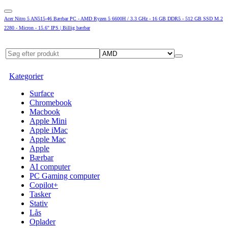
Acer Nitro 5 AN515-46 Bærbar PC - AMD Ryzen 5 6600H / 3.3 GHz - 16 GB DDR5 - 512 GB SSD M.2
2280 - Micron - 15.6" IPS | Billig bærbar
Kategorier
Surface
Chromebook
Macbook
Apple Mini
Apple iMac
Apple Mac
Apple
Bærbar
AI computer
PC Gaming computer
Copilot+
Tasker
Stativ
Lås
Oplader