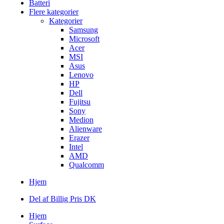
Batteri
Flere kategorier
Kategorier
Samsung
Microsoft
Acer
MSI
Asus
Lenovo
HP
Dell
Fujitsu
Sony
Medion
Alienware
Erazer
Intel
AMD
Qualcomm
Hjem
Del af Billig Pris DK
Hjem