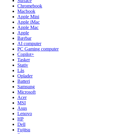
Surface
Chromebook
Macbook
Apple Mini
Apple iMac
Apple Mac
Apple
Bærbar
AI computer
PC Gaming computer
Copilot+
Tasker
Stativ
Lås
Oplader
Batteri
Samsung
Microsoft
Acer
MSI
Asus
Lenovo
HP
Dell
Fujitsu