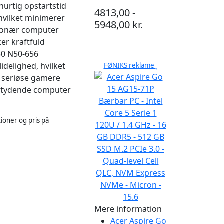
urtig opstartstid
4813,00 -
, hvilket minimerer
5948,00 kr.
tionær computer
ker kraftfuld
 50 N50-656
delighed, hvilket
FØNIKS reklame
e seriøse gamere
øjtydende computer
ioner og pris på
Mere information
Acer Aspire Go