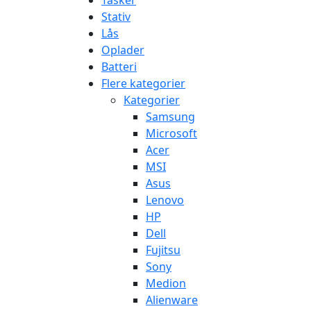
Tasker
Stativ
Lås
Oplader
Batteri
Flere kategorier
Kategorier
Samsung
Microsoft
Acer
MSI
Asus
Lenovo
HP
Dell
Fujitsu
Sony
Medion
Alienware