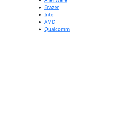
Alienware
Erazer
Intel
AMD
Qualcomm