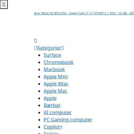
Acer Nitro 50 N50-656 - tower Core i7 i7-14700F 2.1 GHz - 16 GB - SS
Kategorier
Surface
Chromebook
Macbook
Apple Mini
Apple iMac
Apple Mac
Apple
Bærbar
AI computer
PC Gaming computer
Copilot+