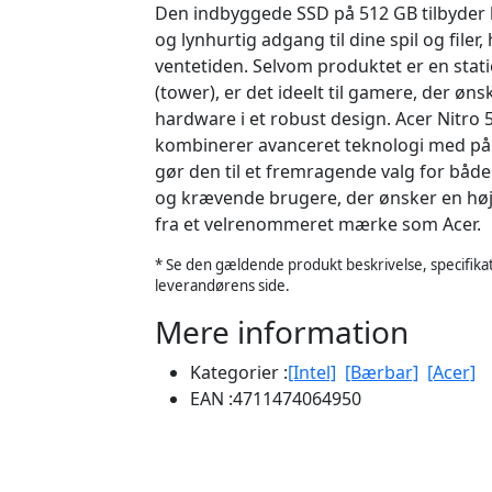
Den indbyggede SSD på 512 GB tilbyder h
og lynhurtig adgang til dine spil og filer
ventetiden. Selvom produktet er en sta
(tower), er det ideelt til gamere, der øns
hardware i et robust design. Acer Nitro
kombinerer avanceret teknologi med påli
gør den til et fremragende valg for båd
og krævende brugere, der ønsker en h
fra et velrenommeret mærke som Acer.
* Se den gældende produkt beskrivelse, specifikat
leverandørens side.
Mere information
Kategorier :
[Intel]
[Bærbar]
[Acer]
EAN :
4711474064950