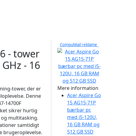
CompuMail reklame
6 - tower
1 GHz - 16
Mere information
ming-tower, der er
Acer Aspire Go
iloplevelse. Denne
15 AG15-71P
i7-14700F
bærbar pc
ket sikrer hurtig
med i5-120U,
 og multitasking.
16 GB RAM og
ationer samtidigt
512 GB SSD
de brugeroplevelse.