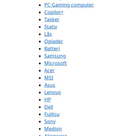
PC Gaming computer
Copilot+
Tasker
Stativ
Lås
Oplader
Batteri
Samsung
Microsoft
Acer
MSI
Asus
Lenovo
HP
Dell
Fujitsu
Sony
Medion