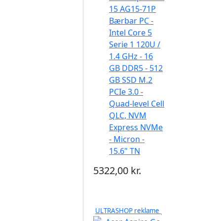
15 AG15-71P
Bærbar PC -
Intel Core 5
Serie 1 120U /
1.4 GHz - 16
GB DDR5 - 512
GB SSD M.2
PCIe 3.0 -
Quad-level Cell
QLC, NVM
Express NVMe
- Micron -
15.6" TN
5322,00 kr.
ULTRASHOP reklame