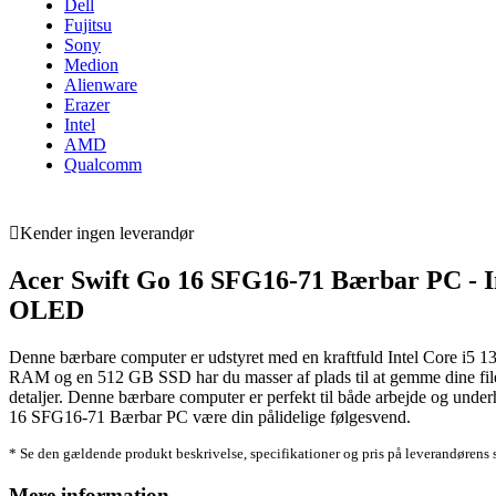
Dell
Fujitsu
Sony
Medion
Alienware
Erazer
Intel
AMD
Qualcomm
Kender ingen leverandør
Acer Swift Go 16 SFG16-71 Bærbar PC - In
OLED
Denne bærbare computer er udstyret med en kraftfuld Intel Core i5
RAM og en 512 GB SSD har du masser af plads til at gemme dine file
detaljer. Denne bærbare computer er perfekt til både arbejde og underh
16 SFG16-71 Bærbar PC være din pålidelige følgesvend.
* Se den gældende produkt beskrivelse, specifikationer og pris på leverandørens 
Mere information