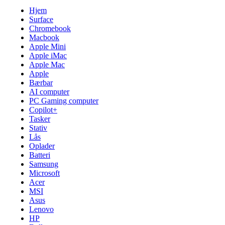
Hjem
Surface
Chromebook
Macbook
Apple Mini
Apple iMac
Apple Mac
Apple
Bærbar
AI computer
PC Gaming computer
Copilot+
Tasker
Stativ
Lås
Oplader
Batteri
Samsung
Microsoft
Acer
MSI
Asus
Lenovo
HP