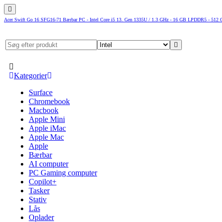
Acer Swift Go 16 SFG16-71 Bærbar PC - Intel Core i5 13. Gen 1335U / 1.3 GHz - 16 GB LPDDR5 - 512 G
Kategorier
Surface
Chromebook
Macbook
Apple Mini
Apple iMac
Apple Mac
Apple
Bærbar
AI computer
PC Gaming computer
Copilot+
Tasker
Stativ
Lås
Oplader