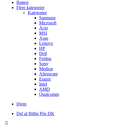
Batteri
Flere kategorier
Kategorier
Samsung
Microsoft
Acer
MSI
Asus
Lenovo
HP
Dell
Fujitsu
Sony
Medion
Alienware
Erazer
Intel
AMD
Qualcomm
Hjem
Del af Billig Pris DK