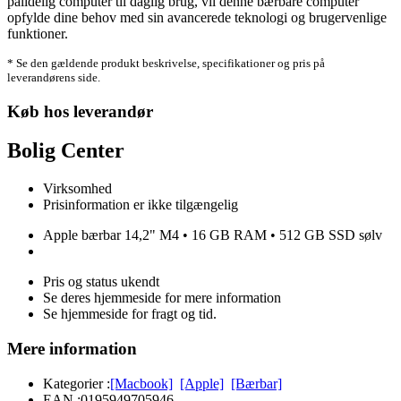
pålidelig computer til daglig brug, vil denne bærbare computer
opfylde dine behov med sin avancerede teknologi og brugervenlige
funktioner.
* Se den gældende produkt beskrivelse, specifikationer og pris på
leverandørens side.
Køb hos leverandør
Bolig Center
Virksomhed
Prisinformation er ikke tilgængelig
Apple bærbar 14,2" M4 • 16 GB RAM • 512 GB SSD sølv
Pris og status ukendt
Se deres hjemmeside for mere information
Se hjemmeside for fragt og tid.
Mere information
Kategorier :
[Macbook]
[Apple]
[Bærbar]
EAN :
0195949705946