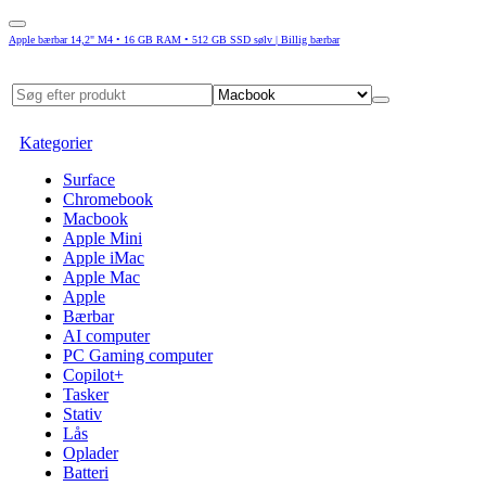
Apple bærbar 14,2" M4 • 16 GB RAM • 512 GB SSD sølv | Billig bærbar
Kategorier
Surface
Chromebook
Macbook
Apple Mini
Apple iMac
Apple Mac
Apple
Bærbar
AI computer
PC Gaming computer
Copilot+
Tasker
Stativ
Lås
Oplader
Batteri