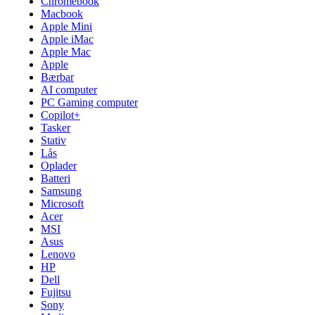
Chromebook
Macbook
Apple Mini
Apple iMac
Apple Mac
Apple
Bærbar
AI computer
PC Gaming computer
Copilot+
Tasker
Stativ
Lås
Oplader
Batteri
Samsung
Microsoft
Acer
MSI
Asus
Lenovo
HP
Dell
Fujitsu
Sony