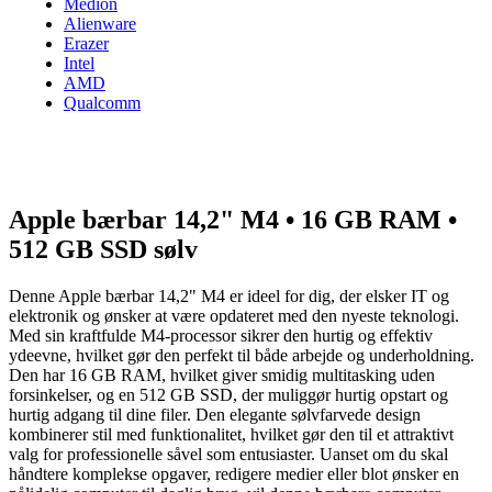
Medion
Alienware
Erazer
Intel
AMD
Qualcomm
Apple bærbar 14,2" M4 • 16 GB RAM •
512 GB SSD sølv
Denne Apple bærbar 14,2" M4 er ideel for dig, der elsker IT og
elektronik og ønsker at være opdateret med den nyeste teknologi.
Med sin kraftfulde M4-processor sikrer den hurtig og effektiv
ydeevne, hvilket gør den perfekt til både arbejde og underholdning.
Den har 16 GB RAM, hvilket giver smidig multitasking uden
forsinkelser, og en 512 GB SSD, der muliggør hurtig opstart og
hurtig adgang til dine filer. Den elegante sølvfarvede design
kombinerer stil med funktionalitet, hvilket gør den til et attraktivt
valg for professionelle såvel som entusiaster. Uanset om du skal
håndtere komplekse opgaver, redigere medier eller blot ønsker en