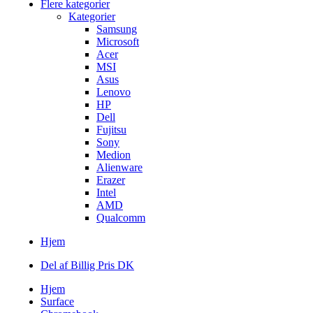
Flere kategorier
Kategorier
Samsung
Microsoft
Acer
MSI
Asus
Lenovo
HP
Dell
Fujitsu
Sony
Medion
Alienware
Erazer
Intel
AMD
Qualcomm
Hjem
Del af Billig Pris DK
Hjem
Surface