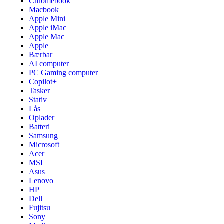
Chromebook
Macbook
Apple Mini
Apple iMac
Apple Mac
Apple
Bærbar
AI computer
PC Gaming computer
Copilot+
Tasker
Stativ
Lås
Oplader
Batteri
Samsung
Microsoft
Acer
MSI
Asus
Lenovo
HP
Dell
Fujitsu
Sony