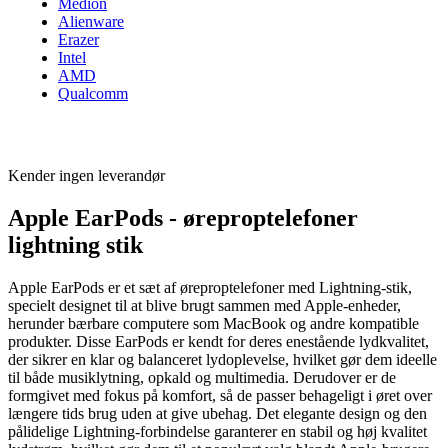
Medion
Alienware
Erazer
Intel
AMD
Qualcomm
Kender ingen leverandør
Apple EarPods - øreproptelefoner
lightning stik
Apple EarPods er et sæt af øreproptelefoner med Lightning-stik,
specielt designet til at blive brugt sammen med Apple-enheder,
herunder bærbare computere som MacBook og andre kompatible
produkter. Disse EarPods er kendt for deres enestående lydkvalitet,
der sikrer en klar og balanceret lydoplevelse, hvilket gør dem ideelle
til både musiklytning, opkald og multimedia. Derudover er de
formgivet med fokus på komfort, så de passer behageligt i øret over
længere tids brug uden at give ubehag. Det elegante design og den
pålidelige Lightning-forbindelse garanterer en stabil og høj kvalitet