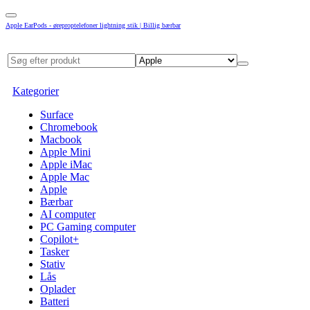
Apple EarPods - øreproptelefoner lightning stik | Billig bærbar
Kategorier
Surface
Chromebook
Macbook
Apple Mini
Apple iMac
Apple Mac
Apple
Bærbar
AI computer
PC Gaming computer
Copilot+
Tasker
Stativ
Lås
Oplader
Batteri