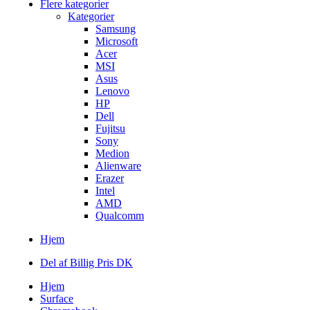
Flere kategorier
Kategorier
Samsung
Microsoft
Acer
MSI
Asus
Lenovo
HP
Dell
Fujitsu
Sony
Medion
Alienware
Erazer
Intel
AMD
Qualcomm
Hjem
Del af Billig Pris DK
Hjem
Surface