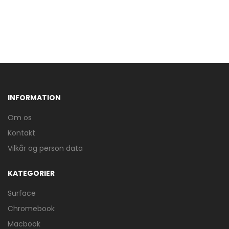
INFORMATION
Om os
Kontakt
Vilkår og person data
KATEGORIER
Surface
Chromebook
Macbook