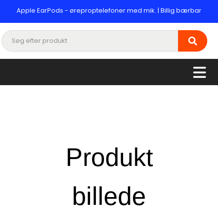
Apple EarPods - øreproptelefoner med mik. | Billig bærbar