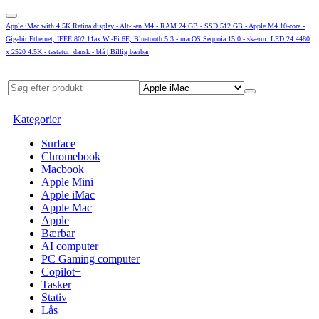
Apple iMac with 4.5K Retina display - Alt-i-én M4 - RAM 24 GB - SSD 512 GB - Apple M4 10-core -
Gigabit Ethernet, IEEE 802.11ax Wi-Fi 6E, Bluetooth 5.3 - macOS Sequoia 15.0 - skærm: LED 24 4480
x 2520 4.5K - tastatur: dansk - blå | Billig bærbar
Kategorier
Surface
Chromebook
Macbook
Apple Mini
Apple iMac
Apple Mac
Apple
Bærbar
AI computer
PC Gaming computer
Copilot+
Tasker
Stativ
Lås