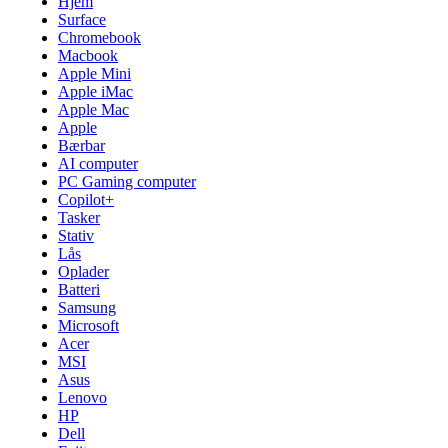
Hjem
Surface
Chromebook
Macbook
Apple Mini
Apple iMac
Apple Mac
Apple
Bærbar
AI computer
PC Gaming computer
Copilot+
Tasker
Stativ
Lås
Oplader
Batteri
Samsung
Microsoft
Acer
MSI
Asus
Lenovo
HP
Dell