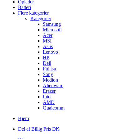
Oplader
Batteri
Flere kategorier
Kategorier
Samsung
Microsoft
Acer
MSI
Asus
Lenovo
HP
Dell
Fujitsu
Sony
Medion
Alienware
Erazer
Intel
AMD
Qualcomm
Hjem
Del af Billig Pris DK