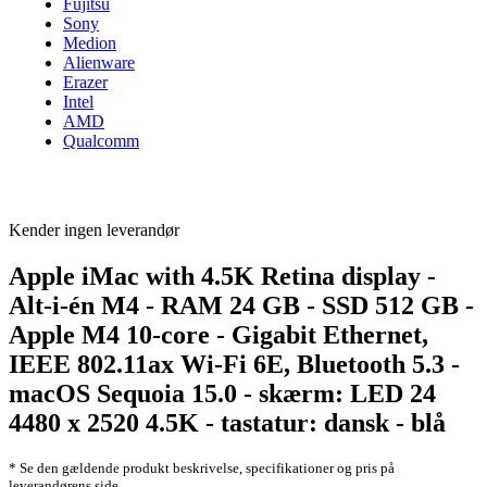
Fujitsu
Sony
Medion
Alienware
Erazer
Intel
AMD
Qualcomm
Kender ingen leverandør
Apple iMac with 4.5K Retina display -
Alt-i-én M4 - RAM 24 GB - SSD 512 GB -
Apple M4 10-core - Gigabit Ethernet,
IEEE 802.11ax Wi-Fi 6E, Bluetooth 5.3 -
macOS Sequoia 15.0 - skærm: LED 24
4480 x 2520 4.5K - tastatur: dansk - blå
* Se den gældende produkt beskrivelse, specifikationer og pris på
leverandørens side.