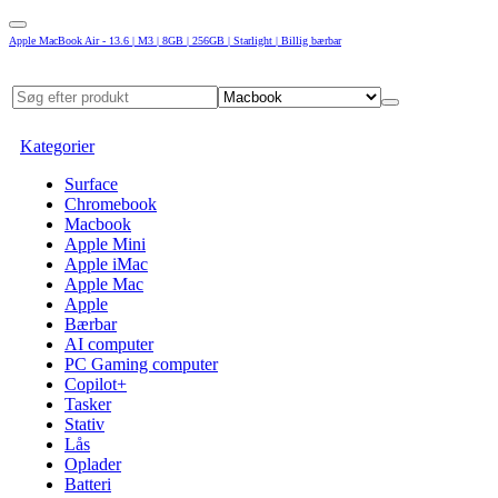
Apple MacBook Air - 13.6 | M3 | 8GB | 256GB | Starlight | Billig bærbar
Kategorier
Surface
Chromebook
Macbook
Apple Mini
Apple iMac
Apple Mac
Apple
Bærbar
AI computer
PC Gaming computer
Copilot+
Tasker
Stativ
Lås
Oplader
Batteri