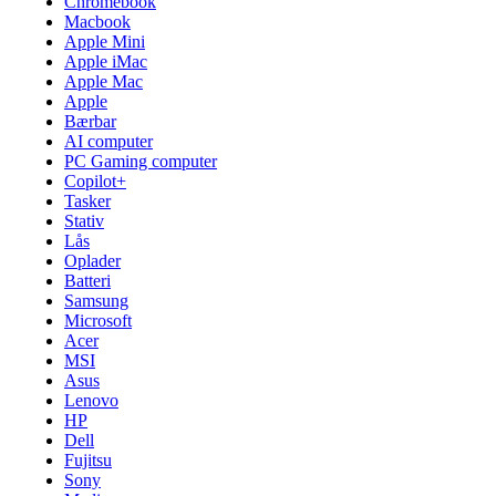
Chromebook
Macbook
Apple Mini
Apple iMac
Apple Mac
Apple
Bærbar
AI computer
PC Gaming computer
Copilot+
Tasker
Stativ
Lås
Oplader
Batteri
Samsung
Microsoft
Acer
MSI
Asus
Lenovo
HP
Dell
Fujitsu
Sony