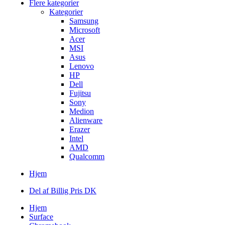
Flere kategorier
Kategorier
Samsung
Microsoft
Acer
MSI
Asus
Lenovo
HP
Dell
Fujitsu
Sony
Medion
Alienware
Erazer
Intel
AMD
Qualcomm
Hjem
Del af Billig Pris DK
Hjem
Surface