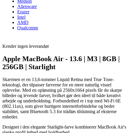
Medion
Alienware
Erazer
Intel
AMD
Qualcomm
Kender ingen leverandør
Apple MacBook Air - 13.6 | M3 | 8GB |
256GB | Starlight
Skærmen er en 13,6-tommer Liquid Retina med True Tone-
teknologi, der tilpasser farverne for en mere naturlig visuel
oplevelse. Med en opløsning på 2560x1664 pixels får du skarpe
billeder og levende farver, hvilket gør den ideel til både kreativt
arbejde og underholdning. Forbundethed er i top med Wi-Fi 6E
(802.11ax), som giver hurtigere internetforbindelse og bedre
stabilitet, samt Bluetooth 5.3 for trådløs tilslutning af eksterne
enheder.
Designet i den elegante Starlight-farve kombinerer MacBook Air's
slanke profil lethed med holdbarhed.