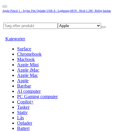
Apple Pencil 1 - Stylus Pen Oplader USB-A - Lightning-HUN - Hvid 1.2M | Billig bærbar
Kategorier
Surface
Chromebook
Macbook
Apple Mini
Apple iMac
Apple Mac
Apple
Bærbar
AI computer
PC Gaming computer
Copilot+
Tasker
Stativ
Lås
Oplader
Batteri