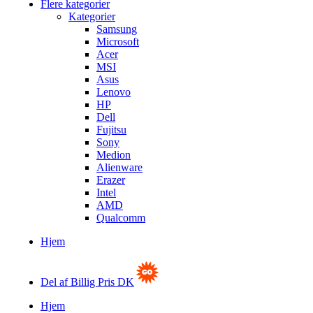
Flere kategorier
Kategorier
Samsung
Microsoft
Acer
MSI
Asus
Lenovo
HP
Dell
Fujitsu
Sony
Medion
Alienware
Erazer
Intel
AMD
Qualcomm
Hjem
Del af Billig Pris DK
Hjem