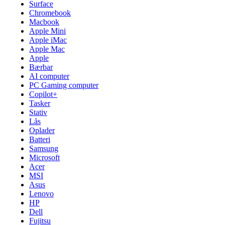
Surface
Chromebook
Macbook
Apple Mini
Apple iMac
Apple Mac
Apple
Bærbar
AI computer
PC Gaming computer
Copilot+
Tasker
Stativ
Lås
Oplader
Batteri
Samsung
Microsoft
Acer
MSI
Asus
Lenovo
HP
Dell
Fujitsu