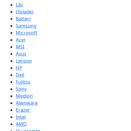
Lås
Oplader
Batteri
Samsung
Microsoft
Acer
MSI
Asus
Lenovo
HP
Dell
Fujitsu
Sony
Medion
Alienware
Erazer
Intel
AMD