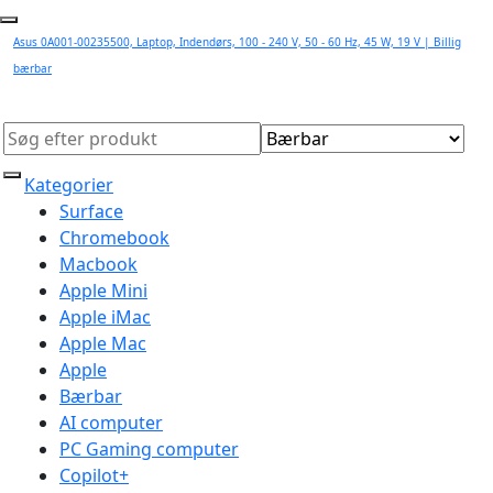
Asus 0A001-00235500, Laptop, Indendørs, 100 - 240 V, 50 - 60 Hz, 45 W, 19 V | Billig
bærbar
Kategorier
Surface
Chromebook
Macbook
Apple Mini
Apple iMac
Apple Mac
Apple
Bærbar
AI computer
PC Gaming computer
Copilot+