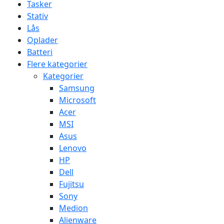
Tasker
Stativ
Lås
Oplader
Batteri
Flere kategorier
Kategorier
Samsung
Microsoft
Acer
MSI
Asus
Lenovo
HP
Dell
Fujitsu
Sony
Medion
Alienware