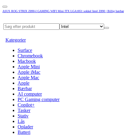
ASUS ROG STRIX Z890-I GAMING WIFI Mini ITX LGA1851 sokkel Intel Z890 | Billig bærbar
Kategorier
Surface
Chromebook
Macbook
Apple Mini
Apple iMac
Apple Mac
Apple
Bærbar
AI computer
PC Gaming computer
Copilot+
Tasker
Stativ
Lås
Oplader
Batteri