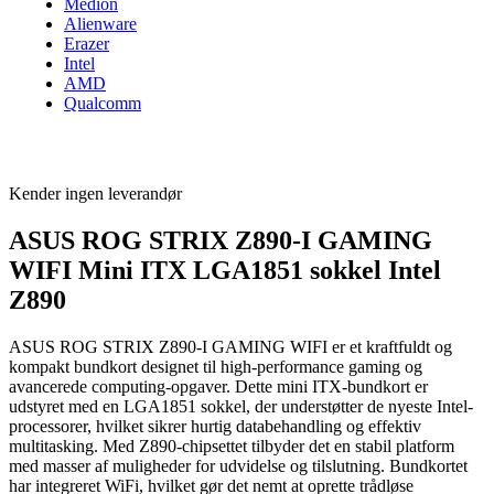
Medion
Alienware
Erazer
Intel
AMD
Qualcomm
Kender ingen leverandør
ASUS ROG STRIX Z890-I GAMING
WIFI Mini ITX LGA1851 sokkel Intel
Z890
ASUS ROG STRIX Z890-I GAMING WIFI er et kraftfuldt og
kompakt bundkort designet til high-performance gaming og
avancerede computing-opgaver. Dette mini ITX-bundkort er
udstyret med en LGA1851 sokkel, der understøtter de nyeste Intel-
processorer, hvilket sikrer hurtig databehandling og effektiv
multitasking. Med Z890-chipsettet tilbyder det en stabil platform
med masser af muligheder for udvidelse og tilslutning. Bundkortet
har integreret WiFi, hvilket gør det nemt at oprette trådløse