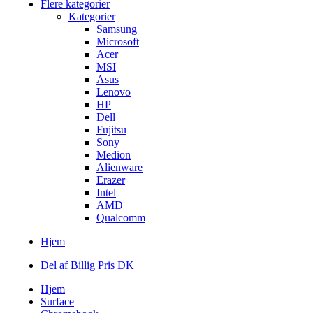
Flere kategorier
Kategorier
Samsung
Microsoft
Acer
MSI
Asus
Lenovo
HP
Dell
Fujitsu
Sony
Medion
Alienware
Erazer
Intel
AMD
Qualcomm
Hjem
Del af Billig Pris DK
Hjem
Surface