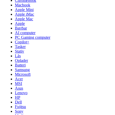
Chromebook
Macbook
Apple Mini
Apple iMac
Apple Mac
Apple
Bærbar
AI computer
PC Gaming computer
Copilot+
Tasker
Stativ
Lås
Oplader
Batteri
Samsung
Microsoft
Acer
MSI
Asus
Lenovo
HP
Dell
Fujitsu
Sony