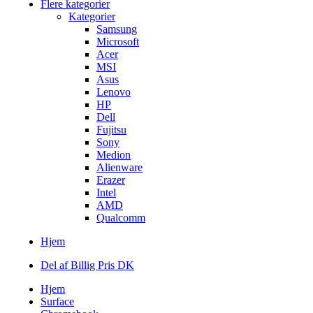
Flere kategorier
Kategorier
Samsung
Microsoft
Acer
MSI
Asus
Lenovo
HP
Dell
Fujitsu
Sony
Medion
Alienware
Erazer
Intel
AMD
Qualcomm
Hjem
Del af Billig Pris DK
Hjem
Surface