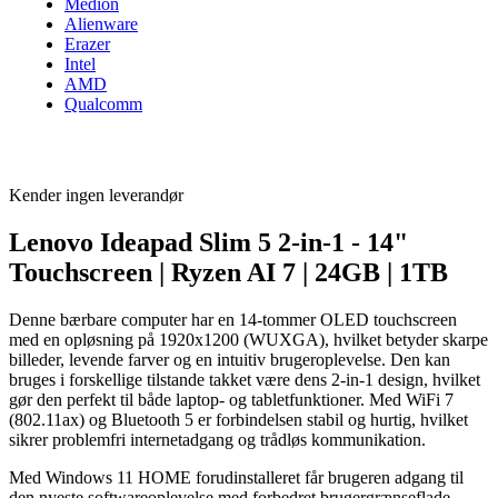
Medion
Alienware
Erazer
Intel
AMD
Qualcomm
Kender ingen leverandør
Lenovo Ideapad Slim 5 2-in-1 - 14"
Touchscreen | Ryzen AI 7 | 24GB | 1TB
Denne bærbare computer har en 14-tommer OLED touchscreen
med en opløsning på 1920x1200 (WUXGA), hvilket betyder skarpe
billeder, levende farver og en intuitiv brugeroplevelse. Den kan
bruges i forskellige tilstande takket være dens 2-in-1 design, hvilket
gør den perfekt til både laptop- og tabletfunktioner. Med WiFi 7
(802.11ax) og Bluetooth 5 er forbindelsen stabil og hurtig, hvilket
sikrer problemfri internetadgang og trådløs kommunikation.
Med Windows 11 HOME forudinstalleret får brugeren adgang til
den nyeste softwareoplevelse med forbedret brugergrænseflade,