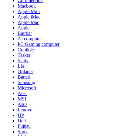
Chromebook
Macbook
Apple Mini
Apple iMac
Apple Mac
Apple
Bærbar
AI computer
PC Gaming computer
Copilot+
Tasker
Stativ
Lås
Oplader
Batteri
Samsung
Microsoft
Acer
MSI
Asus
Lenovo
HP
Dell
Fujitsu
Sony