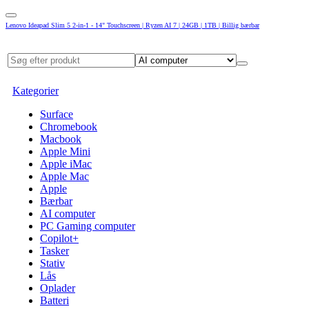
Lenovo Ideapad Slim 5 2-in-1 - 14" Touchscreen | Ryzen AI 7 | 24GB | 1TB | Billig bærbar
Kategorier
Surface
Chromebook
Macbook
Apple Mini
Apple iMac
Apple Mac
Apple
Bærbar
AI computer
PC Gaming computer
Copilot+
Tasker
Stativ
Lås
Oplader
Batteri