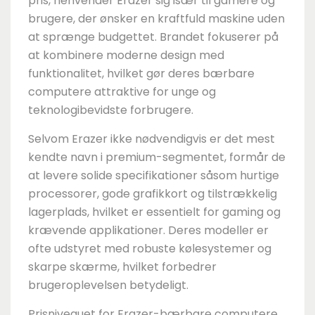
pris, henvender Erazer sig især til gamere og
brugere, der ønsker en kraftfuld maskine uden
at sprænge budgettet. Brandet fokuserer på
at kombinere moderne design med
funktionalitet, hvilket gør deres bærbare
computere attraktive for unge og
teknologibevidste forbrugere.
Selvom Erazer ikke nødvendigvis er det mest
kendte navn i premium-segmentet, formår de
at levere solide specifikationer såsom hurtige
processorer, gode grafikkort og tilstrækkelig
lagerplads, hvilket er essentielt for gaming og
krævende applikationer. Deres modeller er
ofte udstyret med robuste kølesystemer og
skarpe skærme, hvilket forbedrer
brugeroplevelsen betydeligt.
Prisniveauet for Erazer-bærbare computere