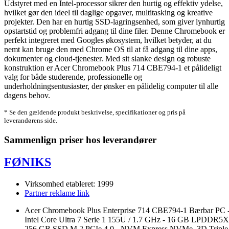
Udstyret med en Intel-processor sikrer den hurtig og effektiv ydelse,
hvilket gør den ideel til daglige opgaver, multitasking og kreative
projekter. Den har en hurtig SSD-lagringsenhed, som giver lynhurtig
opstartstid og problemfri adgang til dine filer. Denne Chromebook er
perfekt integreret med Googles økosystem, hvilket betyder, at du
nemt kan bruge den med Chrome OS til at få adgang til dine apps,
dokumenter og cloud-tjenester. Med sit slanke design og robuste
konstruktion er Acer Chromebook Plus 714 CBE794-1 et pålideligt
valg for både studerende, professionelle og
underholdningsentusiaster, der ønsker en pålidelig computer til alle
dagens behov.
* Se den gældende produkt beskrivelse, specifikationer og pris på
leverandørens side.
Sammenlign priser hos leverandører
FØNIKS
Virksomhed etableret: 1999
Partner reklame link
Acer Chromebook Plus Enterprise 714 CBE794-1 Bærbar PC 
Intel Core Ultra 7 Serie 1 155U / 1.7 GHz - 16 GB LPDDR5X
256 GB SSD M.2 PCIe 4.0 - NVM Express NVMe, 3D Triple