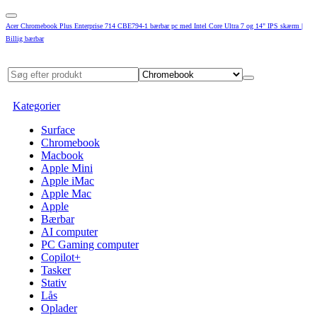
Acer Chromebook Plus Enterprise 714 CBE794-1 bærbar pc med Intel Core Ultra 7 og 14" IPS skærm |
Billig bærbar
Kategorier
Surface
Chromebook
Macbook
Apple Mini
Apple iMac
Apple Mac
Apple
Bærbar
AI computer
PC Gaming computer
Copilot+
Tasker
Stativ
Lås
Oplader