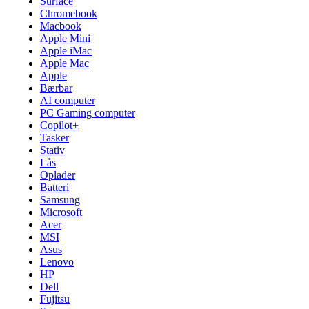
Surface
Chromebook
Macbook
Apple Mini
Apple iMac
Apple Mac
Apple
Bærbar
AI computer
PC Gaming computer
Copilot+
Tasker
Stativ
Lås
Oplader
Batteri
Samsung
Microsoft
Acer
MSI
Asus
Lenovo
HP
Dell
Fujitsu