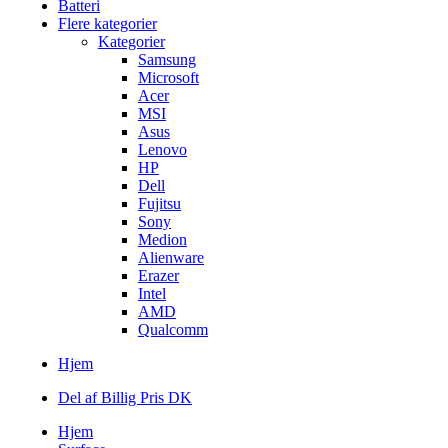
Batteri
Flere kategorier
Kategorier
Samsung
Microsoft
Acer
MSI
Asus
Lenovo
HP
Dell
Fujitsu
Sony
Medion
Alienware
Erazer
Intel
AMD
Qualcomm
Hjem
Del af Billig Pris DK
Hjem