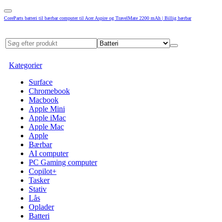
CoreParts batteri til bærbar computer til Acer Aspire og TravelMate 2200 mAh | Billig bærbar
Kategorier
Surface
Chromebook
Macbook
Apple Mini
Apple iMac
Apple Mac
Apple
Bærbar
AI computer
PC Gaming computer
Copilot+
Tasker
Stativ
Lås
Oplader
Batteri