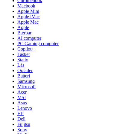
Chromebook
Macbook
Apple Mini
Apple iMac
Apple Mac
Apple
Bærbar
AI computer
PC Gaming computer
Copilot+
Tasker
Stativ
Lås
Oplader
Batteri
Samsung
Microsoft
Acer
MSI
Asus
Lenovo
HP
Dell
Fujitsu
Sony