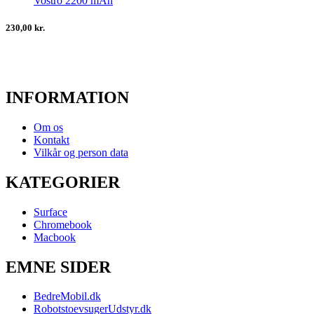
Vostro 2200 mAh
230,00 kr.
INFORMATION
Om os
Kontakt
Vilkår og person data
KATEGORIER
Surface
Chromebook
Macbook
EMNE SIDER
BedreMobil.dk
RobotstoevsugerUdstyr.dk