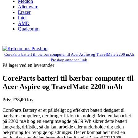
Medion
Alienware
Erazer
Intel
AMD
Qualcomm
CoreParts batteri til bærbar computer til Acer Aspire og TravelMate 2200 mAh
Proshop annonce link
På lager ved en leverandør
CoreParts batteri til bærbar computer til
Acer Aspire og TravelMate 2200 mAh
Pris:
278,00 kr.
CoreParts Battery er et pålideligt og effektivt batteri designet til
bærbare computere, der bruger Li-Ion teknologi. Med en kapacitet
på 2200 mAh og en energimængde på 39 Wh sikrer dette batteri
langvarig driftstid, så du kan arbejde eller underholde dig uden
bekymring for hyppige opladninger. Det er kompatibelt med en
række Acer-modeller, herunder blandt andet Acer 4ICR17/65,