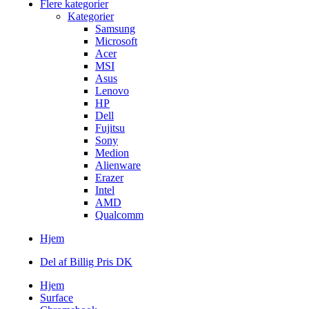
Flere kategorier
Kategorier
Samsung
Microsoft
Acer
MSI
Asus
Lenovo
HP
Dell
Fujitsu
Sony
Medion
Alienware
Erazer
Intel
AMD
Qualcomm
Hjem
Del af Billig Pris DK
Hjem
Surface