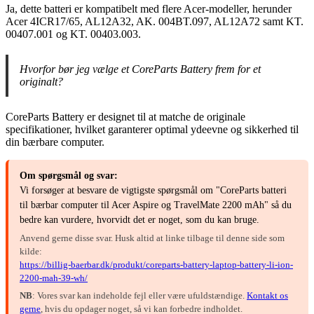
Ja, dette batteri er kompatibelt med flere Acer-modeller, herunder
Acer 4ICR17/65, AL12A32, AK. 004BT.097, AL12A72 samt KT.
00407.001 og KT. 00403.003.
Hvorfor bør jeg vælge et CoreParts Battery frem for et
originalt?
CoreParts Battery er designet til at matche de originale
specifikationer, hvilket garanterer optimal ydeevne og sikkerhed til
din bærbare computer.
Om spørgsmål og svar:
Vi forsøger at besvare de vigtigste spørgsmål om "CoreParts batteri
til bærbar computer til Acer Aspire og TravelMate 2200 mAh" så du
bedre kan vurdere, hvorvidt det er noget, som du kan bruge.
Anvend gerne disse svar. Husk altid at linke tilbage til denne side som
kilde:
https://billig-baerbar.dk/produkt/coreparts-battery-laptop-battery-li-ion-
2200-mah-39-wh/
NB
: Vores svar kan indeholde fejl eller være ufuldstændige.
Kontakt os
gerne
, hvis du opdager noget, så vi kan forbedre indholdet.