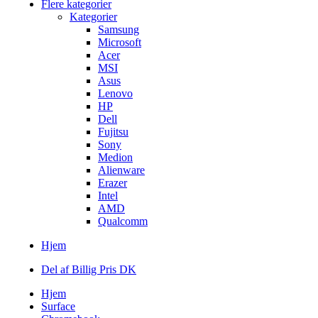
Flere kategorier
Kategorier
Samsung
Microsoft
Acer
MSI
Asus
Lenovo
HP
Dell
Fujitsu
Sony
Medion
Alienware
Erazer
Intel
AMD
Qualcomm
Hjem
Del af Billig Pris DK
Hjem
Surface