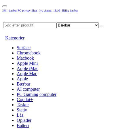
3M - bærbar PC privacy-filter - lys skærm, 16:10 | Billig bærbar
Kategorier
Surface
Chromebook
Macbook
Apple Mini
Apple iMac
Apple Mac
Apple
Bærbar
AI computer
PC Gaming computer
Copilot+
Tasker
Stativ
Lås
Oplader
Batteri