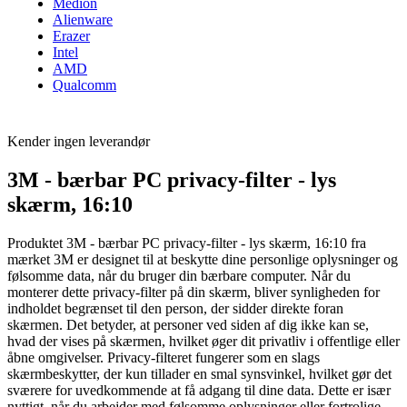
Medion
Alienware
Erazer
Intel
AMD
Qualcomm
Kender ingen leverandør
3M - bærbar PC privacy-filter - lys
skærm, 16:10
Produktet 3M - bærbar PC privacy-filter - lys skærm, 16:10 fra
mærket 3M er designet til at beskytte dine personlige oplysninger og
følsomme data, når du bruger din bærbare computer. Når du
monterer dette privacy-filter på din skærm, bliver synligheden for
indholdet begrænset til den person, der sidder direkte foran
skærmen. Det betyder, at personer ved siden af dig ikke kan se,
hvad der vises på skærmen, hvilket øger dit privatliv i offentlige eller
åbne omgivelser. Privacy-filteret fungerer som en slags
skærmbeskytter, der kun tillader en smal synsvinkel, hvilket gør det
sværere for uvedkommende at få adgang til dine data. Dette er især
nyttigt, når du arbejder med følsomme oplysninger eller fortrolige