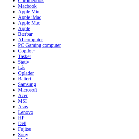
Chromebook
Macbook
Apple Mini
Apple iMac
Apple Mac
Apple
Bærbar
AI computer
PC Gaming computer
Copilot+
Tasker
Stativ
Lås
Oplader
Batteri
Samsung
Microsoft
Acer
MSI
Asus
Lenovo
HP
Dell
Fujitsu
Sony