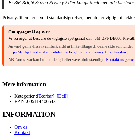
Er 3M Bright Screen Privacy Filter kompatibelt med alle bærbare
Privacy-filteret er lavet i standardstørrelser, men det er vigtigt at tj
Om spørgsmål og svar:
Vi forsøger at besvare de vigtigste spørgsmål om "3M BPNDE001 Privatlivs
Anvend gerne disse svar. Husk altid at linke tilbage til denne side som kilde:
https://billig-baerbar.dk/produkt/3m-bright-screen-privacy-filter-baerbar-pc-p
NB
: Vores svar kan indeholde fejl eller være ufuldstændige.
Kontakt os gerne
Mere information
Kategorier :
[Bærbar]
[Dell]
EAN :
0051144065431
INFORMATION
Om os
Kontakt