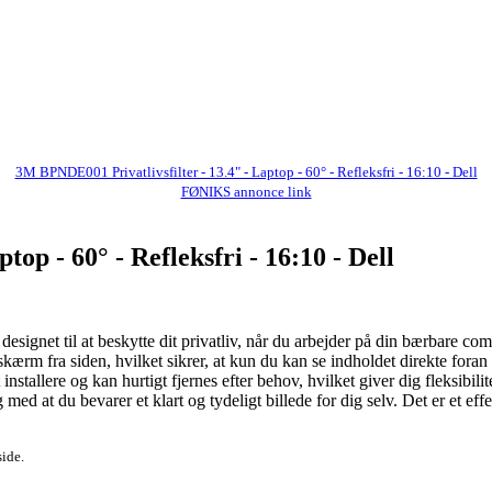
3M BPNDE001 Privatlivsfilter - 13.4" - Laptop - 60° - Refleksfri - 16:10 - Dell
FØNIKS annonce link
op - 60° - Refleksfri - 16:10 - Dell
esignet til at beskytte dit privatliv, når du arbejder på din bærbare com
ærm fra siden, hvilket sikrer, at kun du kan se indholdet direkte foran sk
installere og kan hurtigt fjernes efter behov, hvilket giver dig fleksibil
 at du bevarer et klart og tydeligt billede for dig selv. Det er et effekt
side.