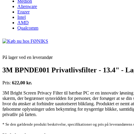
Medion
Alienware
Erazer
Intel
AMD
Qualcomm
På lager ved en leverandør
3M BPNDE001 Privatlivsfilter - 13.4" - Lapt
Pris:
622,00 kr.
3M Bright Screen Privacy Filter til bærbar PC er en innovativ løsning d
skærm, der begrænser synsvidden for personer, der forsøger at se din sk
hvor du ønsker at forhindre uautoriseret blikfang. Produktet er nemt at 
følsomme oplysninger uden bekymring for nysgerrige blikke, samtidig med
privatliv på farten.
* Se den gældende produkt beskrivelse, specifikationer og pris på leverandørens 