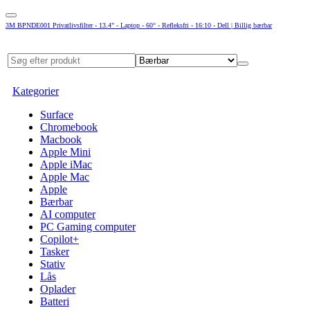
3M BPNDE001 Privatlivsfilter - 13.4" - Laptop - 60° - Refleksfri - 16:10 - Dell | Billig bærbar
Kategorier
Surface
Chromebook
Macbook
Apple Mini
Apple iMac
Apple Mac
Apple
Bærbar
AI computer
PC Gaming computer
Copilot+
Tasker
Stativ
Lås
Oplader
Batteri