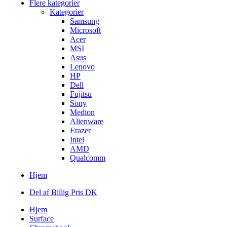
Flere kategorier
Kategorier
Samsung
Microsoft
Acer
MSI
Asus
Lenovo
HP
Dell
Fujitsu
Sony
Medion
Alienware
Erazer
Intel
AMD
Qualcomm
Hjem
Del af Billig Pris DK
Hjem
Surface