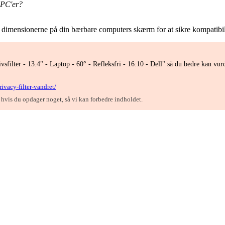
 PC'er?
ekke dimensionerne på din bærbare computers skærm for at sikre kompatibil
filter - 13.4" - Laptop - 60° - Refleksfri - 16:10 - Dell" så du bedre kan vur
rivacy-filter-vandret/
, hvis du opdager noget, så vi kan forbedre indholdet.