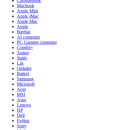
Chromebook
Macbook
Apple Mini
Apple iMac
Apple Mac
Apple
Bærbar
AI computer
PC Gaming computer
Copilot+
Tasker
Stativ
Lås
Oplader
Batteri
Samsung
Microsoft
Acer
MSI
Asus
Lenovo
HP
Dell
Fujitsu
Sony