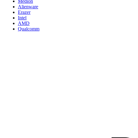
Medion
Alienware
Erazer
Intel
AMD
Qualcomm