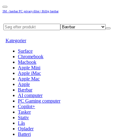
3M - bærbar PC privacy-filter | Billig bærbar
Kategorier
Surface
Chromebook
Macbook
Apple Mini
Apple iMac
Apple Mac
Apple
Bærbar
AI computer
PC Gaming computer
Copilot+
Tasker
Stativ
Lås
Oplader
Batteri