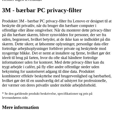
3M - bærbar PC privacy-filter
Produktet 3M - bærbar PC privacy-filter fra Lenovo er designet til at
beskytte dit privatliv, når du bruger din bærbare computer i
offentlige eller åbne omgivelser. Når du monterer dette privacy-filter
på din bærbare skærm, bliver synsvidden for personer, der ser fra
siden, begrænset, hvilket betyder, at de ikke kan se indholdet på din
skærm. Dette sikrer, at følsomme oplysninger, personlige data eller
fortrolige arbejdsoplysninger forbliver private og beskyttede mod
nysgerrige blikke. Det er nemt at installere og fjerne, hvilket gør det
ideelt til brug på farten, hvor du ofte skal håndtere fortrolige
informationer uden for kontoret. Med dette privacy-filter kan du
trygt arbejde i caféer, på fly eller andre offentlige steder uden
bekymring for uautoriseret adgang til dine data. Produktet
kombinerer effektiv beskyttelse med brugervenlighed og bærbarhed,
hvilket gør det til en uundværlig del af udstyret for professionelle,
der værner om deres privatliv under mobile arbejdsforhold.
* Se den gældende produkt beskrivelse, specifikationer og pris på
leverandørens side.
Mere information