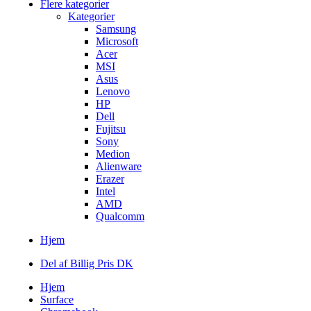
Flere kategorier
Kategorier
Samsung
Microsoft
Acer
MSI
Asus
Lenovo
HP
Dell
Fujitsu
Sony
Medion
Alienware
Erazer
Intel
AMD
Qualcomm
Hjem
Del af Billig Pris DK
Hjem
Surface