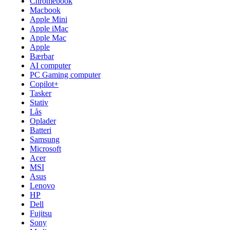
Chromebook
Macbook
Apple Mini
Apple iMac
Apple Mac
Apple
Bærbar
AI computer
PC Gaming computer
Copilot+
Tasker
Stativ
Lås
Oplader
Batteri
Samsung
Microsoft
Acer
MSI
Asus
Lenovo
HP
Dell
Fujitsu
Sony