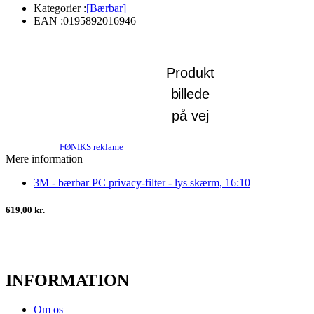
Kategorier :
[Bærbar]
EAN :
0195892016946
FØNIKS reklame
Mere information
3M - bærbar PC privacy-filter - lys skærm, 16:10
619,00 kr.
INFORMATION
Om os