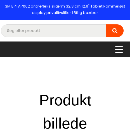
3M BPTAP002 antirefleks skærm 32,8 cm 12.9" Tablet Rammeløst
display privatlivsfilter | Billig bærbar