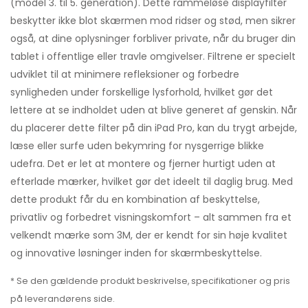
(model 3. til 5. generation). Dette rammeløse displayfilter
beskytter ikke blot skærmen mod ridser og stød, men sikrer
også, at dine oplysninger forbliver private, når du bruger din
tablet i offentlige eller travle omgivelser. Filtrene er specielt
udviklet til at minimere refleksioner og forbedre
synligheden under forskellige lysforhold, hvilket gør det
lettere at se indholdet uden at blive generet af genskin. Når
du placerer dette filter på din iPad Pro, kan du trygt arbejde,
læse eller surfe uden bekymring for nysgerrige blikke
udefra. Det er let at montere og fjerner hurtigt uden at
efterlade mærker, hvilket gør det ideelt til daglig brug. Med
dette produkt får du en kombination af beskyttelse,
privatliv og forbedret visningskomfort – alt sammen fra et
velkendt mærke som 3M, der er kendt for sin høje kvalitet
og innovative løsninger inden for skærmbeskyttelse.
* Se den gældende produkt beskrivelse, specifikationer og pris
på leverandørens side.