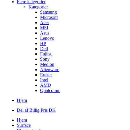
Flere kategorier
Kategorier
Samsung
Microsoft
Acer
MSI
Asus
Lenovo
HP
Dell
Fujitsu
Sony
Medion
Alienware
Erazer
Intel
AMD
Qualcomm
Hjem
Del af Billig Pris DK
Hjem
Surface