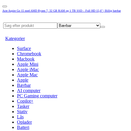
Acer Aspire Go 15 med AMD Ryzen 7, 32 GB RAM og 1 TB SSD – Full HD 15,6" | Billig bærbar
Kategorier
Surface
Chromebook
Macbook
Apple Mini
Apple iMac
Apple Mac
Apple
Bærbar
AI computer
PC Gaming computer
Copilot+
Tasker
Stativ
Lås
Oplader
Batteri