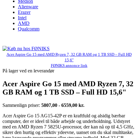
Medion
Alienware
Erazer
Intel
AMD
Qualcomm
Acer Aspire Go 15 med AMD Ryzen 7, 32 GB RAM og 1 TB SSD – Full HD
15,6"
FØNIKS annonce link
På lager ved en leverandør
Acer Aspire Go 15 med AMD Ryzen 7, 32
GB RAM og 1 TB SSD – Full HD 15,6"
Sammenlign priser:
5807,00 - 6559,00 kr.
Acer Aspire Go 15 AG15-42P er en kraftfuld og alsidig bærbar
computer, der er ideel til både arbejde og underholdning. Udstyret
med en AMD Ryzen 7 5825U-processor, der kan nå op til 4,5 GHz,
sikrer den hurtig og effektiv ydeevne, uanset om du skal multitaske,
køre krævende programmer eller streame indhold. Med 32 GB