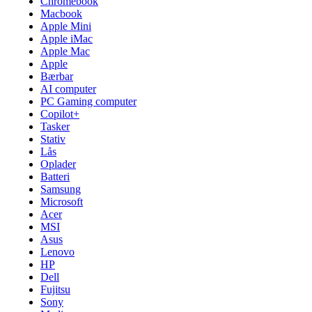
Chromebook
Macbook
Apple Mini
Apple iMac
Apple Mac
Apple
Bærbar
AI computer
PC Gaming computer
Copilot+
Tasker
Stativ
Lås
Oplader
Batteri
Samsung
Microsoft
Acer
MSI
Asus
Lenovo
HP
Dell
Fujitsu
Sony