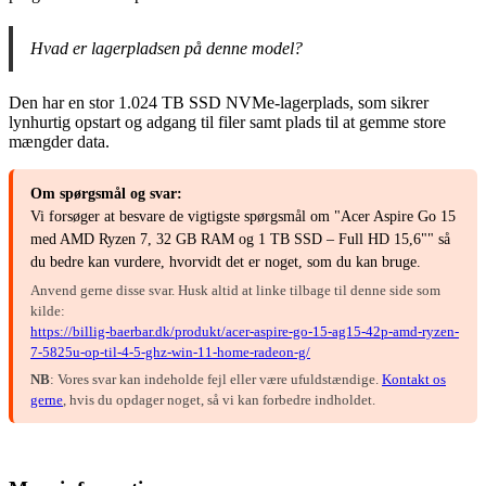
Hvad er lagerpladsen på denne model?
Den har en stor 1.024 TB SSD NVMe-lagerplads, som sikrer
lynhurtig opstart og adgang til filer samt plads til at gemme store
mængder data.
Om spørgsmål og svar:
Vi forsøger at besvare de vigtigste spørgsmål om "Acer Aspire Go 15
med AMD Ryzen 7, 32 GB RAM og 1 TB SSD – Full HD 15,6"" så
du bedre kan vurdere, hvorvidt det er noget, som du kan bruge.
Anvend gerne disse svar. Husk altid at linke tilbage til denne side som
kilde:
https://billig-baerbar.dk/produkt/acer-aspire-go-15-ag15-42p-amd-ryzen-
7-5825u-op-til-4-5-ghz-win-11-home-radeon-g/
NB
: Vores svar kan indeholde fejl eller være ufuldstændige.
Kontakt os
gerne
, hvis du opdager noget, så vi kan forbedre indholdet.