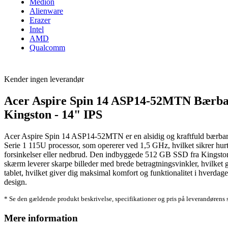
Medion
Alienware
Erazer
Intel
AMD
Qualcomm
Kender ingen leverandør
Acer Aspire Spin 14 ASP14-52MTN Bærbar 
Kingston - 14" IPS
Acer Aspire Spin 14 ASP14-52MTN er en alsidig og kraftfuld bærbar 
Serie 1 115U processor, som opererer ved 1,5 GHz, hvilket sikrer h
forsinkelser eller nedbrud. Den indbyggede 512 GB SSD fra Kingston g
skærm leverer skarpe billeder med brede betragtningsvinkler, hvilket g
tablet, hvilket giver dig maksimal komfort og funktionalitet i hverdag
design.
* Se den gældende produkt beskrivelse, specifikationer og pris på leverandørens 
Mere information