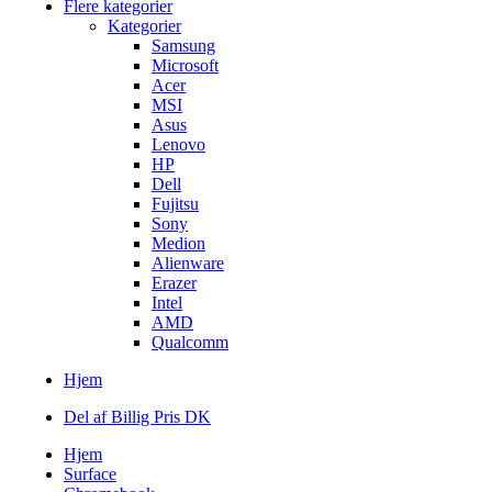
Flere kategorier
Kategorier
Samsung
Microsoft
Acer
MSI
Asus
Lenovo
HP
Dell
Fujitsu
Sony
Medion
Alienware
Erazer
Intel
AMD
Qualcomm
Hjem
Del af Billig Pris DK
Hjem
Surface