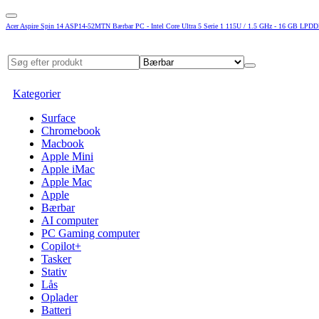
Acer Aspire Spin 14 ASP14-52MTN Bærbar PC - Intel Core Ultra 5 Serie 1 115U / 1.5 GHz - 16 GB LPDDR
Kategorier
Surface
Chromebook
Macbook
Apple Mini
Apple iMac
Apple Mac
Apple
Bærbar
AI computer
PC Gaming computer
Copilot+
Tasker
Stativ
Lås
Oplader
Batteri