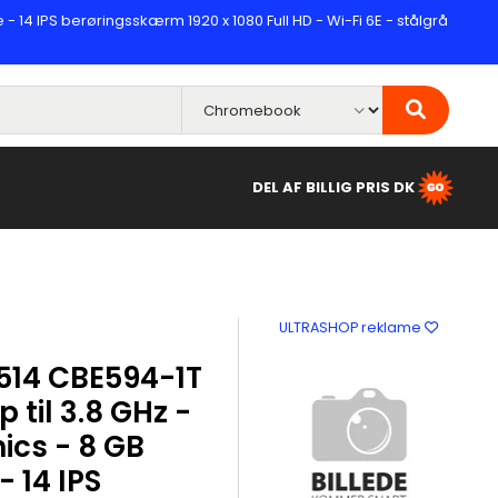
 14 IPS berøringsskærm 1920 x 1080 Full HD - Wi-Fi 6E - stålgrå
DEL AF BILLIG PRIS DK
ULTRASHOP reklame
514 CBE594-1T
p til 3.8 GHz -
cs - 8 GB
 14 IPS