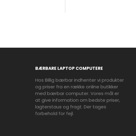
BÆRBARE LAPTOP COMPUTERE
Hos Billig bærbar indhenter vi produkter
og priser fra en række online butikker
med bærbar computer. Vores mål er
at give information om bedste priser,
lagterstaus og fragt. Der tages
forbehold for fejl.