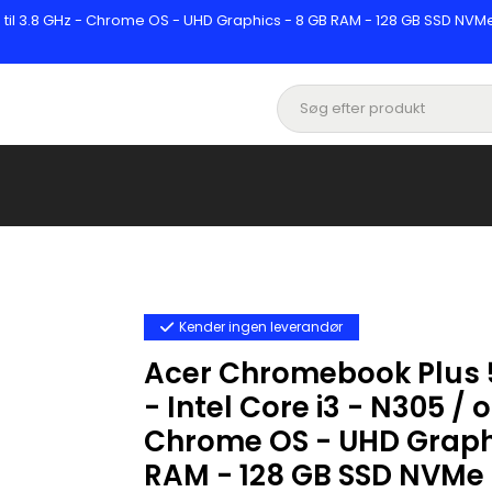
til 3.8 GHz - Chrome OS - UHD Graphics - 8 GB RAM - 128 GB SSD NVMe -
Kender ingen leverandør
Acer Chromebook Plus 
- Intel Core i3 - N305 / o
Chrome OS - UHD Graphi
RAM - 128 GB SSD NVMe -