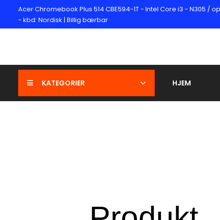
Acer Chromebook Plus 514 CBE594-1T - Intel Core i3 - N305 / op 
- kbd: Nordisk | Billig bærbar
KATEGORIER
HJEM