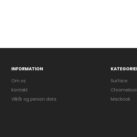
INFORMATION
KATEGORIE
Om os
Surface
Kontakt
Chromeboo
Vilkår og person data
Macbook