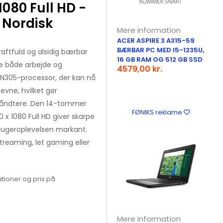
080 Full HD -
: Nordisk
Mere information
ACER ASPIRE 3 A315-59
BÆRBAR PC MED I5-1235U,
aftfuld og alsidig bærbar
16 GB RAM OG 512 GB SSD
e både arbejde og
4579,00 kr.
 N305-processor, der kan nå
eevne, hvilket gør
håndtere. Den 14-tommer
FØNIKS reklame
x 1080 Full HD giver skarpe
 brugeroplevelsen markant.
streaming, let gaming eller
tioner og pris på
Mere information