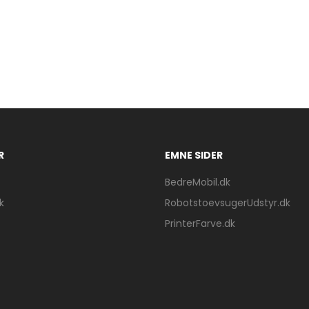
R
EMNE SIDER
BedreMobil.dk
k
RobotstoevsugerUdstyr.dk
PrinterFarve.dk