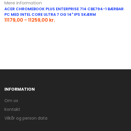
Mere information
ACER CHROMEBOOK PLUS ENTERPRISE 714 CBE794-1 BÆRBAR
PC MED INTEL CORE ULTRA 7 OG 14" IPS SKÆRM
11179,00 - 11259,00 kr.
INFORMATION
Om os
Kontakt
Vilkår og person data