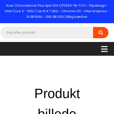
Acer Chromebook Plus Spin 514 CPE594-1N-TCO - Flipdesign -
Intel Core 3 - 100U / op til 4.7 GHz - Chrome OS - Intel Graphics -
8 GB RAM - 256 GB SSD | Billig bærbar