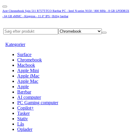
Acer Chromebook Spin 511 R757T-TCO Bærbar PC - Intel N-series N150 / 800 MHz - 8 GB LPDDR5X
- 64 GB eMMC - Kingston - 11.6" IPS | Billig bærbar
Kategorier
Surface
Chromebook
Macbook
Apple Mini
Apple iMac
Apple Mac
Apple
Bærbar
AI computer
PC Gaming computer
Copilot+
Tasker
Stativ
Lås
Oplader