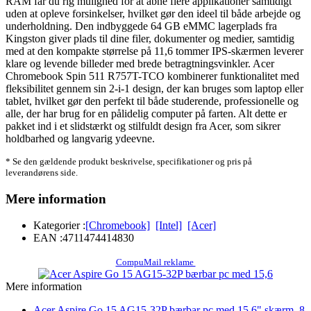
RAM får du rig mulighed for at åbne flere applikationer samtidigt
uden at opleve forsinkelser, hvilket gør den ideel til både arbejde og
underholdning. Den indbyggede 64 GB eMMC lagerplads fra
Kingston giver plads til dine filer, dokumenter og medier, samtidig
med at den kompakte størrelse på 11,6 tommer IPS-skærmen leverer
klare og levende billeder med brede betragtningsvinkler. Acer
Chromebook Spin 511 R757T-TCO kombinerer funktionalitet med
fleksibilitet gennem sin 2-i-1 design, der kan bruges som laptop eller
tablet, hvilket gør den perfekt til både studerende, professionelle og
alle, der har brug for en pålidelig computer på farten. Alt dette er
pakket ind i et slidstærkt og stilfuldt design fra Acer, som sikrer
holdbarhed og langvarig ydeevne.
* Se den gældende produkt beskrivelse, specifikationer og pris på
leverandørens side.
Mere information
Kategorier :
[Chromebook]
[Intel]
[Acer]
EAN :
4711474414830
CompuMail reklame
Mere information
Acer Aspire Go 15 AG15-32P bærbar pc med 15,6" skærm, 8