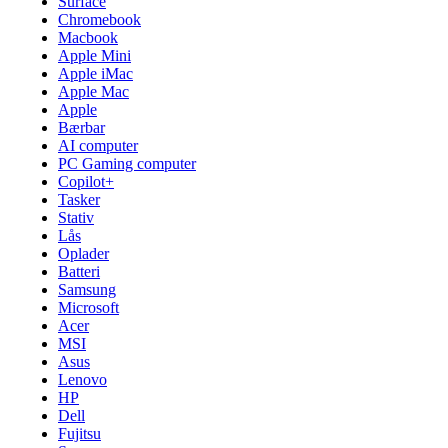
Surface
Chromebook
Macbook
Apple Mini
Apple iMac
Apple Mac
Apple
Bærbar
AI computer
PC Gaming computer
Copilot+
Tasker
Stativ
Lås
Oplader
Batteri
Samsung
Microsoft
Acer
MSI
Asus
Lenovo
HP
Dell
Fujitsu