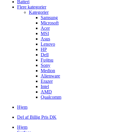
Batteri
Flere kategorier
Kategorier
Samsung
Microsoft
Acer
MSI
Asus
Lenovo
HP
Dell
Fujitsu
Sony
Medion
Alienware
Erazer
Intel
AMD
Qualcomm
Hjem
Del af Billig Pris DK
Hjem