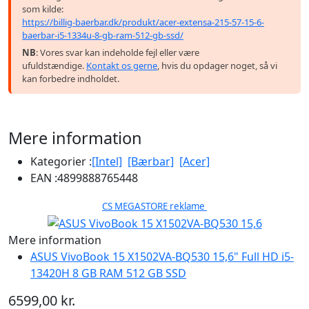
som kilde:
https://billig-baerbar.dk/produkt/acer-extensa-215-57-15-6-
baerbar-i5-1334u-8-gb-ram-512-gb-ssd/
NB
: Vores svar kan indeholde fejl eller være
ufuldstændige.
Kontakt os gerne
, hvis du opdager noget, så vi
kan forbedre indholdet.
Mere information
Kategorier :
[Intel]
[Bærbar]
[Acer]
EAN :
4899888765448
CS MEGASTORE reklame
Mere information
ASUS VivoBook 15 X1502VA-BQ530 15,6" Full HD i5-
13420H 8 GB RAM 512 GB SSD
6599,00 kr.