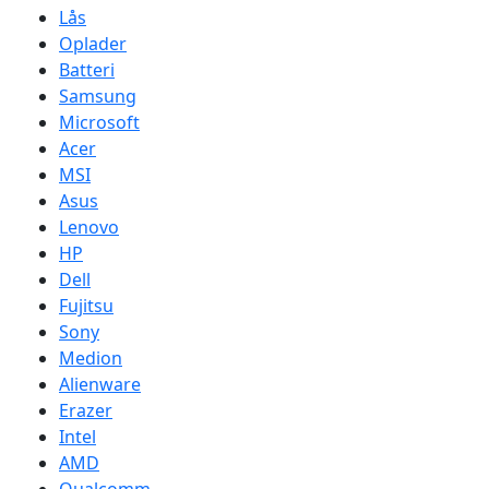
Lås
Oplader
Batteri
Samsung
Microsoft
Acer
MSI
Asus
Lenovo
HP
Dell
Fujitsu
Sony
Medion
Alienware
Erazer
Intel
AMD