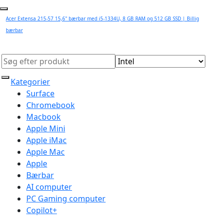
Acer Extensa 215-57 15,6" bærbar med i5-1334U, 8 GB RAM og 512 GB SSD | Billig
bærbar
Kategorier
Surface
Chromebook
Macbook
Apple Mini
Apple iMac
Apple Mac
Apple
Bærbar
AI computer
PC Gaming computer
Copilot+