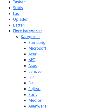
Tasker
Stativ
Lås
Oplader
Batteri
Flere kategorier
Kategorier
Samsung
Microsoft
Acer
MSI
Asus
Lenovo
HP
Dell
Fujitsu
Sony
Medion
Alienware