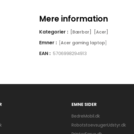
Mere information
Kategorier :
[Bærbar]
[Acer]
Emner :
[
]
Acer gaming laptop
EAN :
5706998294913
R
EMNE SIDER
BedreMobil.dk
k
RobotstoevsugerUdstyr.dk