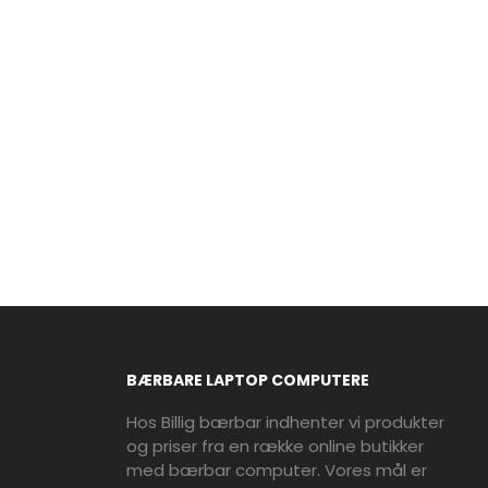
BÆRBARE LAPTOP COMPUTERE
Hos Billig bærbar indhenter vi produkter
og priser fra en række online butikker
med bærbar computer. Vores mål er