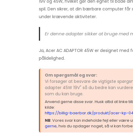
19V og 45W, hvilket gør den egnet til både al
spil. Den sikrer, at din bærbare computer få
under krævende aktiviteter.
Er denne adapter sikker at bruge med
Ja, Acer AC ADAPTOR 45W er designet med fo
pålidelighed.
Om spørgsmål og svar:
Vi forsøger at besvare de vigtigste spør
adapter 45W 19V" så du bedre kan vurdere,
som du kan bruge.
Anvend gerne disse svar. Husk altid at linke t
kilde:
https://billig-baerbar.dk/produkt/acer-kp-0
NB
: Vores svar kan indeholde fejl eller være
gerne
, hvis du opdager noget, så vi kan forbe