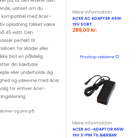
er på, at den leverer den
rende, uanset om du
Mere information
n er kompatibel med Acer-
ACER AC ADAPTER 45W
ktiv opladning takket være
19V SORT
289,00 kr.
på 45 watt. Den
asser perfekt til
sikoen for skader eller
kke blot en pålidelig
Proshop reklame
tøtter din bærbare
jde eller underholde dig
lighed og ydeevne med Acer
valg for enhver Acer-
ningsløsning.
tioner og pris på
Mere information
ACER AC-ADAPTOR 65W
19V 3-PIN TIL BÆRBAR