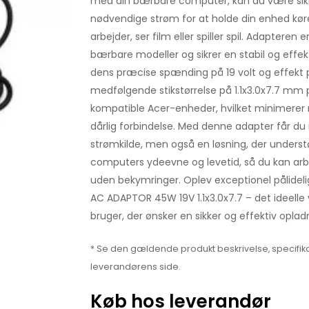
med din bærbare computer, kan du være sikk
nødvendige strøm for at holde din enhed kø
arbejder, ser film eller spiller spil. Adaptere
bærbare modeller og sikrer en stabil og effe
dens præcise spænding på 19 volt og effekt 
medfølgende stikstørrelse på 1.1x3.0x7.7 mm p
kompatible Acer-enheder, hvilket minimerer ri
dårlig forbindelse. Med denne adapter får du i
strømkilde, men også en løsning, der unders
computers ydeevne og levetid, så du kan arbe
uden bekymringer. Oplev exceptionel pålide
AC ADAPTOR 45W 19V 1.1x3.0x7.7 – det ideelle 
bruger, der ønsker en sikker og effektiv oplad
* Se den gældende produkt beskrivelse, specifika
leverandørens side.
Køb hos leverandør