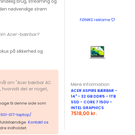
mindelig brug, streaming og
r den nødvendige strøm
FØNIKS reklame
 min Acer-bærbar?
kus på sikkerhed og
gsmål om "Acer bærbar AC
Mere information
 hvorvidt det er noget,
ACER ASPIRE BÆRBAR -
14" - 32 GB DDR5 - 1TB
SSD - CORE 7 150U -
ilbage til denne side som
INTEL GRAPHICS
7518,00 kr.
4501-017-laptop/
 ufuldstændige.
Kontakt os
dre indholdet.