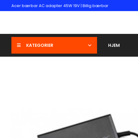
Acer bærbar AC adapter 45W 19V | Billig bærbar
KATEGORIER
HJEM