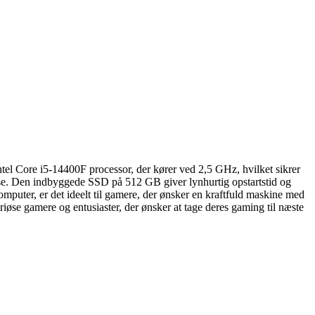
ntel Core i5-14400F processor, der kører ved 2,5 GHz, hvilket sikrer
se. Den indbyggede SSD på 512 GB giver lynhurtig opstartstid og
omputer, er det ideelt til gamere, der ønsker en kraftfuld maskine med
iøse gamere og entusiaster, der ønsker at tage deres gaming til næste