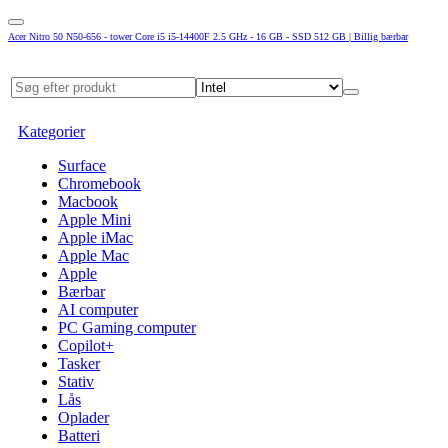
Acer Nitro 50 N50-656 - tower Core i5 i5-14400F 2.5 GHz - 16 GB - SSD 512 GB | Billig bærbar
Kategorier
Surface
Chromebook
Macbook
Apple Mini
Apple iMac
Apple Mac
Apple
Bærbar
AI computer
PC Gaming computer
Copilot+
Tasker
Stativ
Lås
Oplader
Batteri