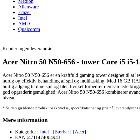
Medion
Alienware
Erazer
Intel
AMD
Qualcomm
Kender ingen leverandør
Acer Nitro 50 N50-656 - tower Core i5 i5
Acer Nitro 50 N50-656 er en kraftfuld gaming-tower designet til at le
hurtig og effektiv behandling af spil og multitasking. Med 16 GB R
hurtig adgang til dine spil og filer, hvilket forbedrer den samlede br
god opgraderingsmulighed. Acer Nitro 50 N50-656 kombinerer avanceret 
niveau.
* Se den gældende produkt beskrivelse, specifikationer og pris på leverandørens 
Mere information
Kategorier :
[Intel]
[Bærbar]
[Acer]
EAN :
4711474064943