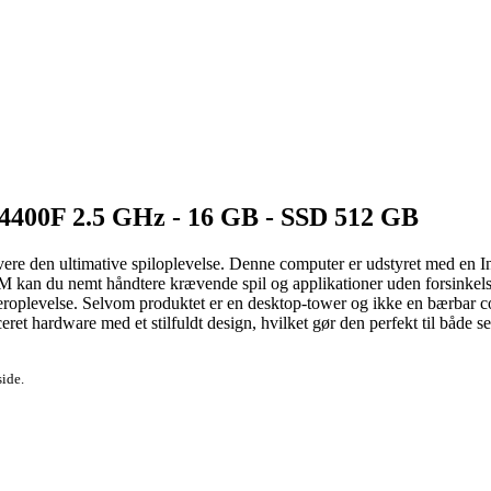
-14400F 2.5 GHz - 16 GB - SSD 512 GB
vere den ultimative spiloplevelse. Denne computer er udstyret med en I
AM kan du nemt håndtere krævende spil og applikationer uden forsinkel
ugeroplevelse. Selvom produktet er en desktop-tower og ikke en bærbar c
hardware med et stilfuldt design, hvilket gør den perfekt til både ser
side.