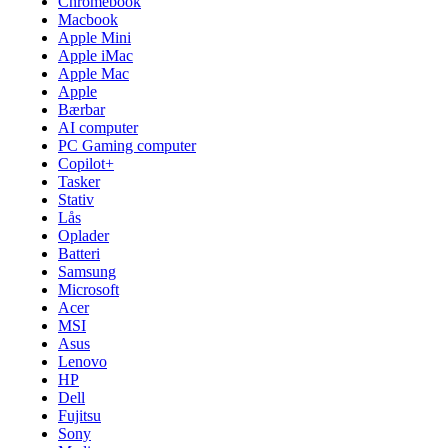
Chromebook
Macbook
Apple Mini
Apple iMac
Apple Mac
Apple
Bærbar
AI computer
PC Gaming computer
Copilot+
Tasker
Stativ
Lås
Oplader
Batteri
Samsung
Microsoft
Acer
MSI
Asus
Lenovo
HP
Dell
Fujitsu
Sony