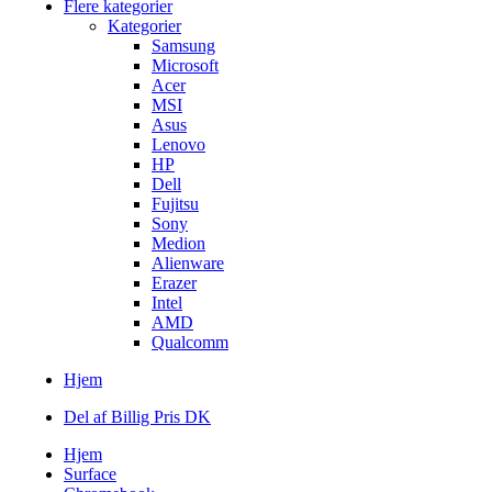
Flere kategorier
Kategorier
Samsung
Microsoft
Acer
MSI
Asus
Lenovo
HP
Dell
Fujitsu
Sony
Medion
Alienware
Erazer
Intel
AMD
Qualcomm
Hjem
Del af Billig Pris DK
Hjem
Surface