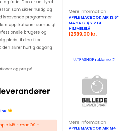
 og fritid. Den er udstyret
sor, som sikrer hurtig og
Mere information
med krævende programmer
APPLE MACBOOK AIR 13,6"
M4 24 GB/512 GB
lere applikationer samtidigt
HIMMELBLÅ
ofessionelle brugere og
12589,00 kr.
g plads til dine filer,
t den sikrer hurtig adgang
ULTRASHOP reklame
tioner og pris på
leverandører
link
Mere information
Apple M5 - macOS -
APPLE MACBOOK AIR M4