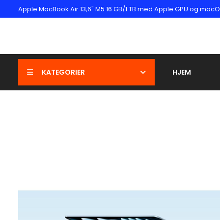
Apple MacBook Air 13,6" M5 16 GB/1 TB med Apple GPU og macOS
KATEGORIER
HJEM