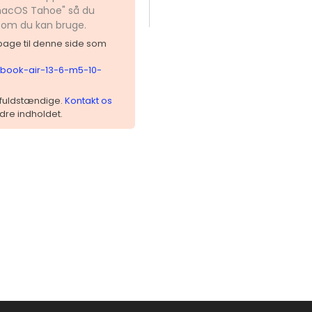
 macOS Tahoe" så du
 som du kan bruge.
ilbage til denne side som
cbook-air-13-6-m5-10-
 ufuldstændige.
Kontakt os
dre indholdet.