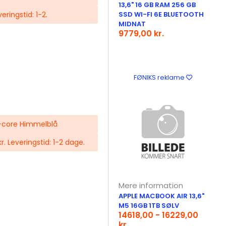
13,6" 16 GB RAM 256 GB
veringstid: 1-2.
SSD WI-FI 6E BLUETOOTH
MIDNAT
9779,00 kr.
FØNIKS reklame
0-core Himmelblå
kr. Leveringstid: 1-2 dage.
Mere information
APPLE MACBOOK AIR 13,6"
M5 16GB 1TB SØLV
14618,00 - 16229,00
kr.