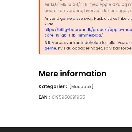
Air 13,6" M5 16 GB/1 TB med Apple GPU og
bedre kan vurdere, hvorvidt det er noget,
Anvend gerne disse svar. Husk altid at linke t
kilde:
https://billig-baerbar.dk/produkt/apple-ma
core-16-gb-1-tb-himmelblaa/
NB
: Vores svar kan indeholde fejl eller være
gerne
, hvis du opdager noget, så vi kan forbe
Mere information
Kategorier :
[Macbook]
EAN :
0195950691955