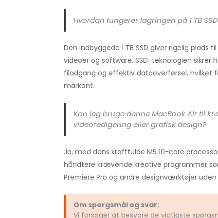
Hvordan fungerer lagringen på 1 TB SS
Den indbyggede 1 TB SSD giver rigelig plads til al
videoer og software. SSD-teknologien sikrer hu
filadgang og effektiv dataoverførsel, hvilket 
markant.
Kan jeg bruge denne MacBook Air til kr
videoredigering eller grafisk design?
Ja, med dens kraftfulde M5 10-core processo
håndtere krævende kreative programmer s
Premiere Pro og andre designværktøjer uden
Om spørgsmål og svar:
Vi forsøger at besvare de vigtigste spør