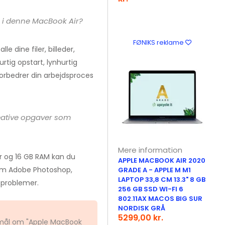
D i denne MacBook Air?
FØNIKS reklame
le dine filer, billeder,
rtig opstart, lynhurtig
forbedrer din arbejdsproces
eative opgaver som
Mere information
r og 16 GB RAM kan du
APPLE MACBOOK AIR 2020
om Adobe Photoshop,
GRADE A - APPLE M M1
LAPTOP 33,8 CM 13.3" 8 GB
 problemer.
256 GB SSD WI-FI 6
802.11AX MACOS BIG SUR
NORDISK GRÅ
5299,00 kr.
gsmål om "Apple MacBook