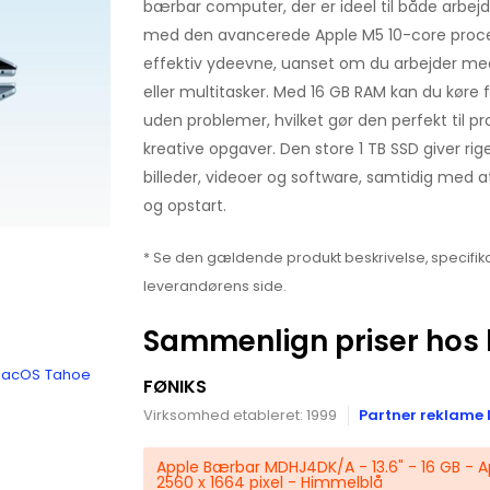
bærbar computer, der er ideel til både arbejde
med den avancerede Apple M5 10-core proces
effektiv ydeevne, uanset om du arbejder 
eller multitasker. Med 16 GB RAM kan du køre f
uden problemer, hvilket gør den perfekt til pr
kreative opgaver. Den store 1 TB SSD giver rigeli
billeder, videoer og software, samtidig med a
og opstart.
* Se den gældende produkt beskrivelse, specifika
leverandørens side.
Sammenlign priser hos 
 macOS Tahoe
FØNIKS
Virksomhed etableret: 1999
Partner reklame 
Apple Bærbar MDHJ4DK/A - 13.6" - 16 GB - 
2560 x 1664 pixel - Himmelblå