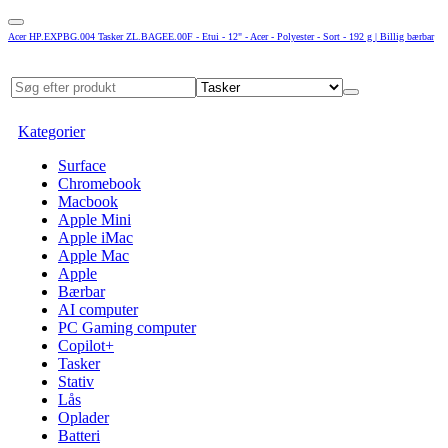
Acer HP.EXPBG.004 Tasker ZL.BAGEE.00F - Etui - 12" - Acer - Polyester - Sort - 192 g | Billig bærbar
Kategorier
Surface
Chromebook
Macbook
Apple Mini
Apple iMac
Apple Mac
Apple
Bærbar
AI computer
PC Gaming computer
Copilot+
Tasker
Stativ
Lås
Oplader
Batteri