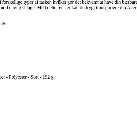
forskellige typer af tasker, hvilket gør det bekvemt at have din bærba
et mod daglig slitage. Med dette hylster kan du trygt transportere din A
side.
- Polyester - Sort - 192 g