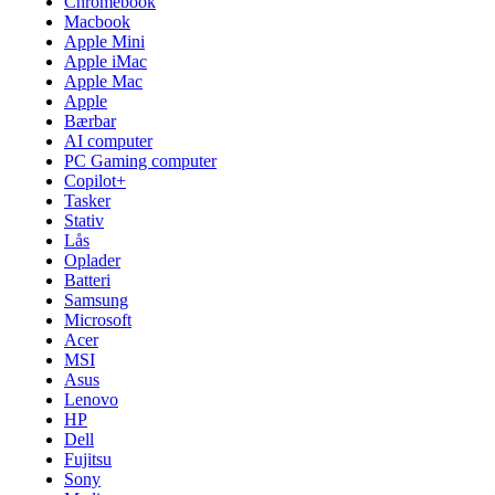
Chromebook
Macbook
Apple Mini
Apple iMac
Apple Mac
Apple
Bærbar
AI computer
PC Gaming computer
Copilot+
Tasker
Stativ
Lås
Oplader
Batteri
Samsung
Microsoft
Acer
MSI
Asus
Lenovo
HP
Dell
Fujitsu
Sony