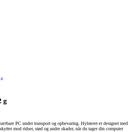
 g
2 g
in bærbare PC under transport og opbevaring. Hylsteret er designet med
eskytter mod ridser, stød og andre skader, når du tager din computer