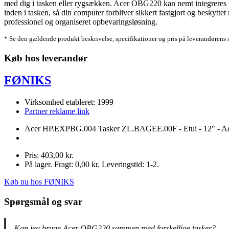
med dig i tasken eller rygsækken. Acer OBG220 kan nemt integreres i 
inden i tasken, så din computer forbliver sikkert fastgjort og beskytt
professionel og organiseret opbevaringsløsning.
* Se den gældende produkt beskrivelse, specifikationer og pris på leverandørens 
Køb hos leverandør
FØNIKS
Virksomhed etableret: 1999
Partner reklame link
Acer HP.EXPBG.004 Tasker ZL.BAGEE.00F - Etui - 12" - Acer 
Pris: 403,00 kr.
På lager. Fragt: 0,00 kr. Leveringstid: 1-2.
Køb nu hos FØNIKS
Spørgsmål og svar
Kan jeg bruge Acer OBG220 sammen med forskellige tasker?