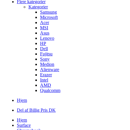
Flere kategorier
Kategorier
Samsung
Microsoft
Acer
MSI
Asus
Lenovo
HP
Dell
Fujitsu
Sony
Medion
Alienware
Erazer
Intel
AMD
Qualcomm
Hjem
Del af Billig Pris DK
Hjem
Surface