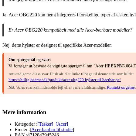
Ja, Acer OBG220 kan nemt integreres i forskellige typer af tasker, h
Er Acer OBG220 kompatibelt med alle Acer-bærbare modeller?
Nej, dette hylster er designet til specifikke Acer-modeller.
Om spørgsmål og svar:
Vi forsøger at besvare de vigtigste spørgsmål om "Acer HP.EXPBG.004 Tas
Anvend gerne disse svar. Husk altid at linke tilbage til denne side som kilde:
https://billig-baerbar.dk/produkt/acer-obg220-hylster-til-baerbar-pc/
NB
: Vores svar kan indeholde fejl eller være ufuldstændige.
Kontakt os gerne
Mere information
Kategorier :
[Tasker]
[Acer]
Emner :
[
Acer bærbar til studie
]
EAN :
4712842945246