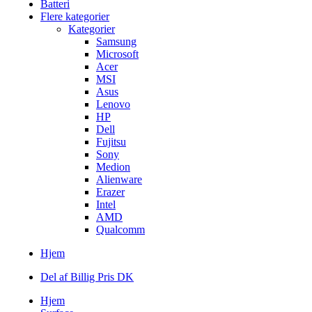
Batteri
Flere kategorier
Kategorier
Samsung
Microsoft
Acer
MSI
Asus
Lenovo
HP
Dell
Fujitsu
Sony
Medion
Alienware
Erazer
Intel
AMD
Qualcomm
Hjem
Del af Billig Pris DK
Hjem