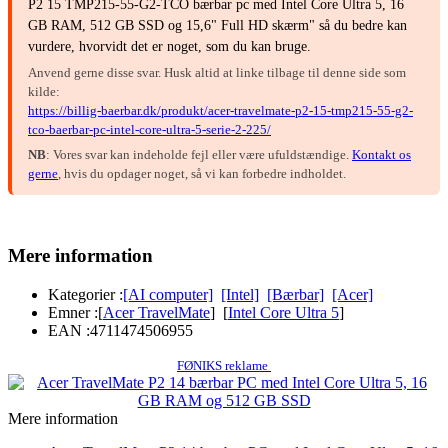
P2 15 TMP215-55-G2-TCO bærbar pc med Intel Core Ultra 5, 16
GB RAM, 512 GB SSD og 15,6" Full HD skærm" så du bedre kan
vurdere, hvorvidt det er noget, som du kan bruge.
Anvend gerne disse svar. Husk altid at linke tilbage til denne side som
kilde:
https://billig-baerbar.dk/produkt/acer-travelmate-p2-15-tmp215-55-g2-
tco-baerbar-pc-intel-core-ultra-5-serie-2-225/
NB
: Vores svar kan indeholde fejl eller være ufuldstændige.
Kontakt os
gerne
, hvis du opdager noget, så vi kan forbedre indholdet.
Mere information
Kategorier :
[AI computer]
[Intel]
[Bærbar]
[Acer]
Emner :
[
Acer TravelMate
] [
Intel Core Ultra 5
]
EAN :
4711474506955
FØNIKS reklame
Mere information