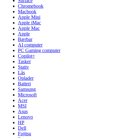
Surface
Chromebook
Macbook
Apple Mini
Apple iMac
Apple Mac
Apple
Bærbar
AI computer
PC Gaming computer
Copilot+
Tasker
Stativ
Lås
Oplader
Batteri
Samsung
Microsoft
Acer
MSI
Asus
Lenovo
HP
Dell
Fujitsu