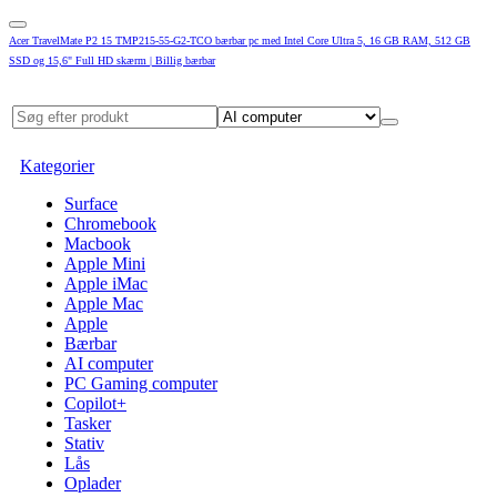
Acer TravelMate P2 15 TMP215-55-G2-TCO bærbar pc med Intel Core Ultra 5, 16 GB RAM, 512 GB
SSD og 15,6" Full HD skærm | Billig bærbar
Kategorier
Surface
Chromebook
Macbook
Apple Mini
Apple iMac
Apple Mac
Apple
Bærbar
AI computer
PC Gaming computer
Copilot+
Tasker
Stativ
Lås
Oplader