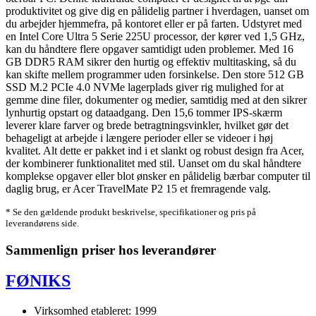
produktivitet og give dig en pålidelig partner i hverdagen, uanset om
du arbejder hjemmefra, på kontoret eller er på farten. Udstyret med
en Intel Core Ultra 5 Serie 225U processor, der kører ved 1,5 GHz,
kan du håndtere flere opgaver samtidigt uden problemer. Med 16
GB DDR5 RAM sikrer den hurtig og effektiv multitasking, så du
kan skifte mellem programmer uden forsinkelse. Den store 512 GB
SSD M.2 PCIe 4.0 NVMe lagerplads giver rig mulighed for at
gemme dine filer, dokumenter og medier, samtidig med at den sikrer
lynhurtig opstart og dataadgang. Den 15,6 tommer IPS-skærm
leverer klare farver og brede betragtningsvinkler, hvilket gør det
behageligt at arbejde i længere perioder eller se videoer i høj
kvalitet. Alt dette er pakket ind i et slankt og robust design fra Acer,
der kombinerer funktionalitet med stil. Uanset om du skal håndtere
komplekse opgaver eller blot ønsker en pålidelig bærbar computer til
daglig brug, er Acer TravelMate P2 15 et fremragende valg.
* Se den gældende produkt beskrivelse, specifikationer og pris på
leverandørens side.
Sammenlign priser hos leverandører
FØNIKS
Virksomhed etableret: 1999